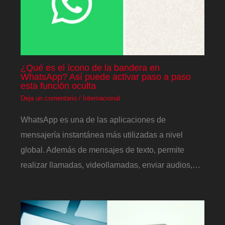
¿Qué es el ícono de la bandera en
WhatsApp? Así puede activar paso a paso
esta función oculta
Deja un comentario
/
Internacional
WhatsApp es una de las aplicaciones de
mensajería instantánea más utilizadas a nivel
global. Además de mensajes de texto, permite
realizar llamadas, videollamadas, enviar audios,…