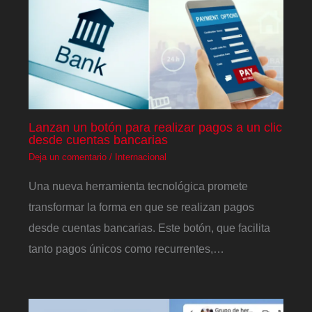
Lanzan un botón para realizar pagos a un clic
desde cuentas bancarias
Deja un comentario
/
Internacional
Una nueva herramienta tecnológica promete
transformar la forma en que se realizan pagos
desde cuentas bancarias. Este botón, que facilita
tanto pagos únicos como recurrentes,…