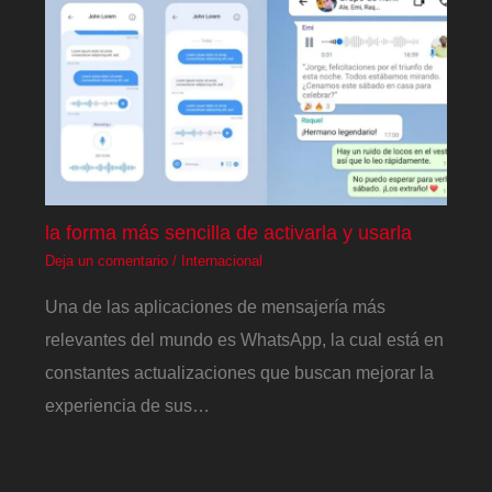
la forma más sencilla de activarla y usarla
Deja un comentario
/
Internacional
Una de las aplicaciones de mensajería más
relevantes del mundo es WhatsApp, la cual está en
constantes actualizaciones que buscan mejorar la
experiencia de sus…