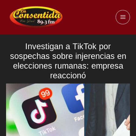
Ir
al
MAI
contenido
ME
Investigan a TikTok por
sospechas sobre injerencias en
elecciones rumanas: empresa
reaccionó