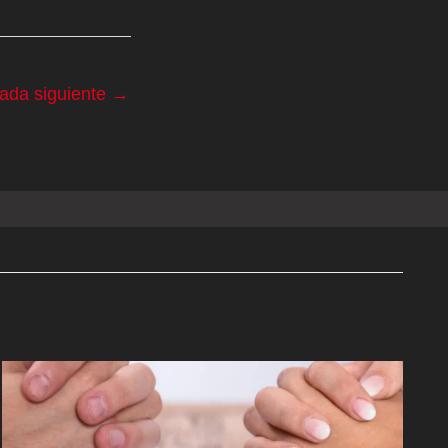
rada siguiente
→