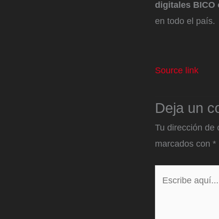
digitales BICO 
en todo el país.
Source link
Deja un c
Tu dirección de 
marcados con
*
Escribe
aquí...