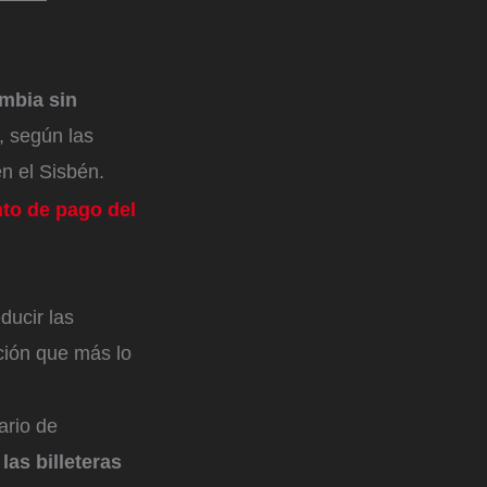
mbia sin
, según las
n el Sisbén.
to de pago del
ducir las
ción que más lo
ario de
las billeteras