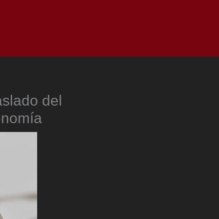
as
Top
Redes
Pauta
Privacy Policy
aslado del
conomía