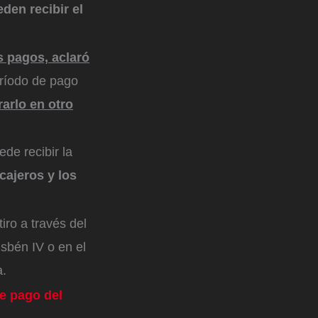
den recibir el
s pagos, aclaró
eríodo de pago
rarlo en otro
de recibir la
 cajeros y los
iro a través del
isbén IV o en el
a.
e pago del