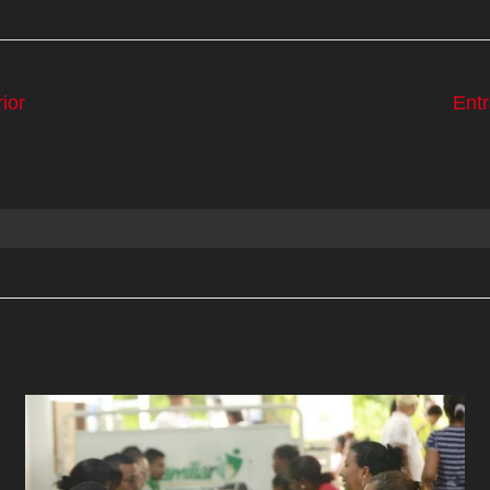
ior
Ent