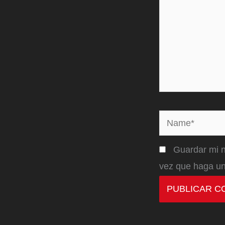
Name*
Guardar mi n
vez que haga un