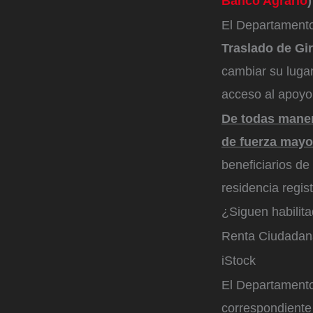
Banco Agrario
)
El Departamento 
Traslado de Gi
cambiar su luga
acceso al apoyo 
De todas maner
de fuerza mayo
beneficiarios de
residencia regis
¿Siguen habilita
Renta Ciudadan
iStock
El Departamento
correspondiente