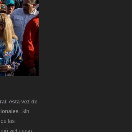
al, esta vez de
ionales
. Sin
 de las
mó victorioso