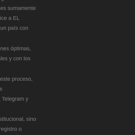
iones sumamente
ice a EL
 un país con
ones óptimas,
les y con los
 este proceso,
as
a Telegram y
itucional, sino
registro o