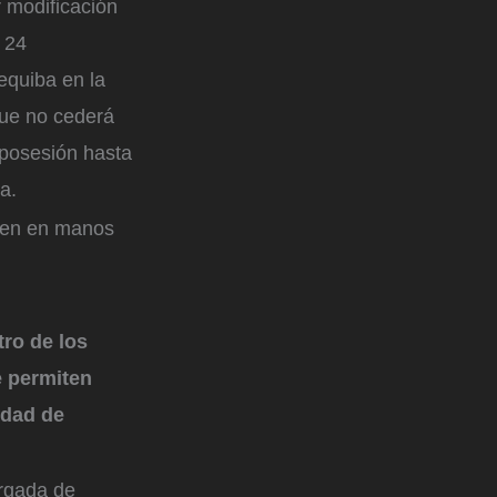
 modificación
 24
equiba en la
que no cederá
posesión hasta
a.
eden en manos
tro de los
e permiten
lidad de
rgada de