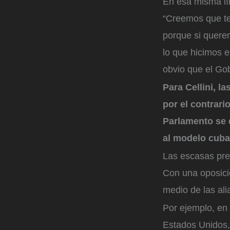
En esa misma lín
“Creemos que te
porque si querem
lo que hicimos 
obvio que el Go
Para Cellini, l
por el contrar
Parlamento se d
al modelo cub
Las escasas pre
Con una oposició
medio de las al
Por ejemplo, en 
Estados Unidos, 