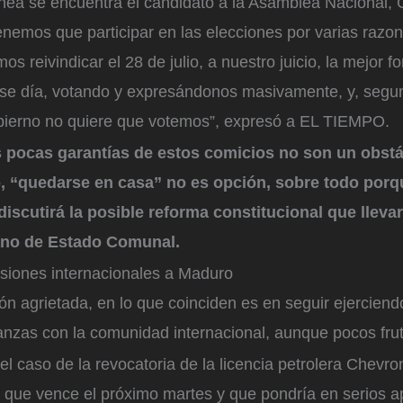
ea se encuentra el candidato a la Asamblea Nacional, Gi
nemos que participar en las elecciones por varias razon
os reivindicar el 28 de julio, a nuestro juicio, la mejor 
ese día, votando y expresándonos masivamente, y, segu
bierno no quiere que votemos”, expresó a EL TIEMPO.
as pocas garantías de estos comicios no son un obst
io, “quedarse en casa” no es opción, sobre todo porq
iscutirá la posible reforma constitucional que lleva
ano de Estado Comunal.
siones internacionales a Maduro
n agrietada, en lo que coinciden es en seguir ejerciend
ianzas con la comunidad internacional, aunque pocos fru
el caso de la revocatoria de la licencia petrolera Chevro
que vence el próximo martes y que pondría en serios ap