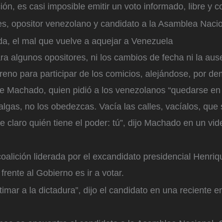
ión, es casi imposible emitir un voto informado, libre y c
es, opositor venezolano y candidato a la Asamblea Naci
da, el mal que vuelve a aquejar a Venezuela
a algunos opositores, ni los cambios de fecha ni la au
reno para participar de los comicios, alejándose, por d
de Machado, quien pidió a los venezolanos “quedarse en
lgas, no los obedezcas. Vacía las calles, vacíalos, que
 claro quién tiene el poder: tú”, dijo Machado en un vi
oalición liderada por el excandidato presidencial Henriqu
frente al Gobierno es ir a votar.
timar a la dictadura”, dijo el candidato en una reciente e