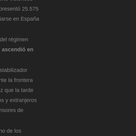
 presentó 25.575
liarse en España
 del régimen
s ascendió en
tabilizador
te la frontera
ez que la tarde
s y extranjeros
nsores de
no de los