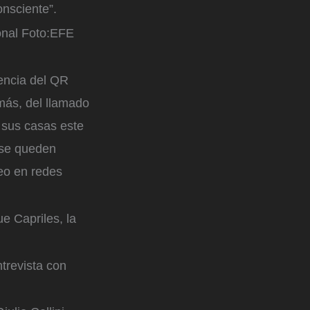
onsciente”.
onal
Foto:
EFE
sencia del QR
emás, del llamado
 sus casas este
 se queden
deo en redes
e Capriles, la
ntrevista con