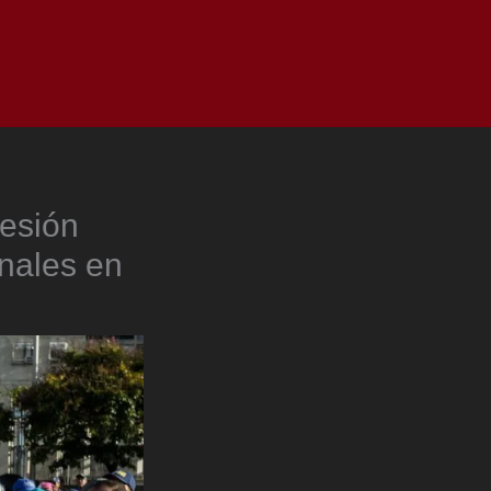
as
Top
Redes
Pauta
Privacy Policy
resión
onales en