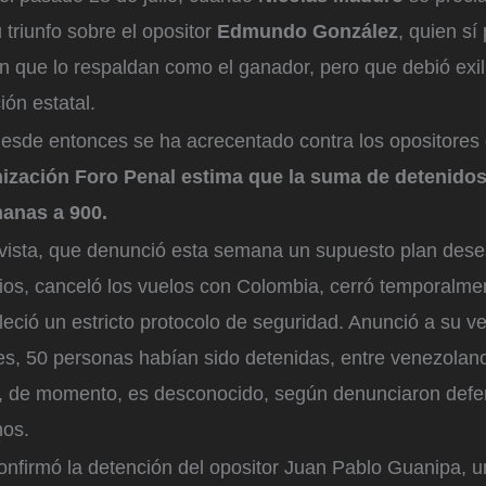
 triunfo sobre el opositor
Edmundo González
, quien sí
ón que lo respaldan como el ganador, pero que debió exi
ión estatal.
esde entonces se ha acrecentado contra los opositores
ización Foro Penal estima que la suma de detenido
manas a 900.
vista, que denunció esta semana un supuesto plan deses
ios, canceló los vuelos con Colombia, cerró temporalmen
bleció un estricto protocolo de seguridad. Anunció a su v
es, 50 personas habían sido detenidas, entre venezolano
, de momento, es desconocido, según denunciaron defe
os.
confirmó la detención del opositor Juan Pablo Guanipa, u