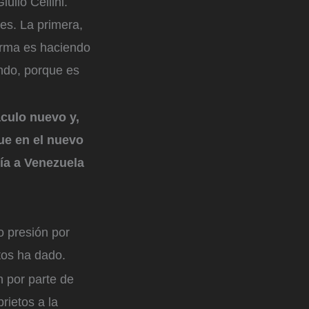
ulio Cellini.
es. La primera,
forma es haciendo
ndo, porque es
áculo nuevo y,
ue en el nuevo
ría a Venezuela
o presión por
tos ha dado.
n por parte de
rietos a la