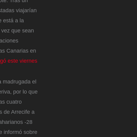
te. Tras un
tadas viajarían
 está a la
a vez que sean
caciones
las Canarias en
gó este viernes
a madrugada el
riva, por lo que
as cuatro
s de Arrecife a
aharianos -28
e informó sobre