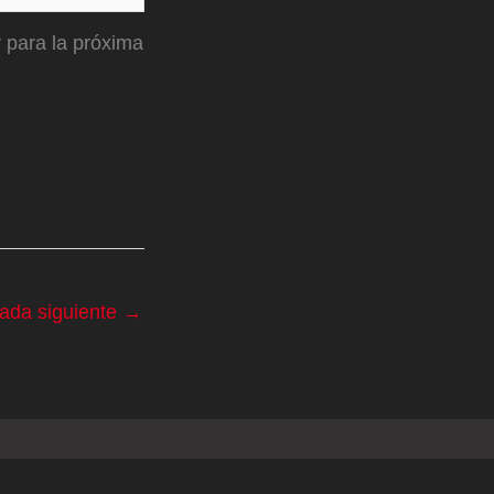
 para la próxima
rada siguiente
→