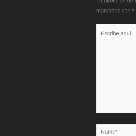
Tu dirección de 
marcados con
*
Escribe
aquí...
Name*