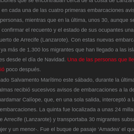
iones que se encontraban cerca de la costa de Lanzaro
, en cada una de las cuatro primeras embarcaciones avis
personas, mientras que en la última, unos 30, aunque se
 confirmar el recuento y el estado de sus ocupantes un
 puerto de Arrecife (Lanzarote). Con estas nuevas embar
 ya más de 1.300 los migrantes que han llegado a las is
s desde el día de Navidad.
Una de las personas que lle
ció
poco después.
ado Salvamento Marítimo este sábado, durante la últim
lmas recibió sucesivos avisos de embarcaciones a la de
uardamar Calíope, que, en una sola salida, interceptó a l
embarcaciones. La quinta fue localizada a unas 24 milla
e Arrecife (Lanzarote) y transportaba 30 migrantes subs
jer y un menor-. Fue el buque de pasaje ‘Amadea’ el qu