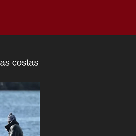
as
Top
Redes
Pauta
Privacy Policy
las costas