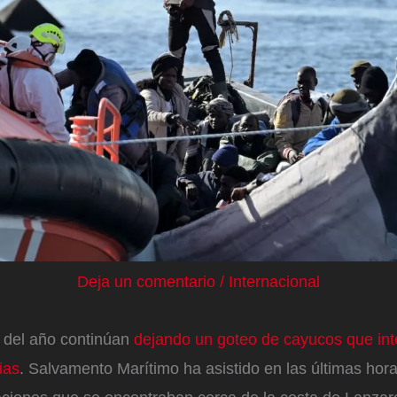
Deja un comentario
/
Internacional
s del año continúan
dejando un goteo de cayucos que inte
ias
. Salvamento Marítimo ha asistido en las últimas hora