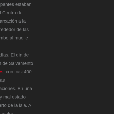
upantes estaban
l Centro de
rcación a la
lrededor de las
umbo al muelle
días. El día de
os de Salvamento
es,
con casi 400
nas
caciones. En una
uy mal estado
to de la isla. A
 cuatro