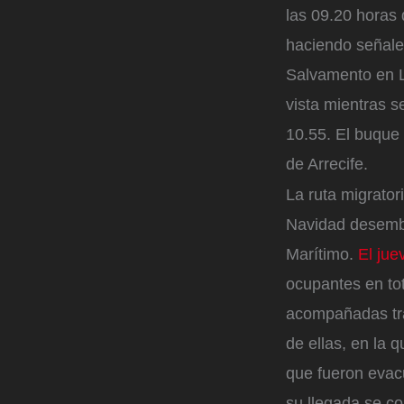
las 09.20 horas
haciendo señales
Salvamento en L
vista mientras s
10.55. El buque
de Arrecife.
La ruta migrator
Navidad desemba
Marítimo.
El jue
ocupantes en to
acompañadas tra
de ellas, en la
que fueron evacu
su llegada se co