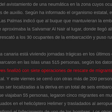
 del avistamiento de una neumática en la zona cuyos oc
 de auxilio. Según ha informado el organismo estatal, e
as Palmas indicó que al buque que mantuvieran la emba
e aproximaba la Salvamar Al Nair al lugar, donde llegó a
 rescató a los 30 ocupantes de la embarcación y puso r
ia canaria está viviendo jornadas trágicas en los últimos 
rcaron en las islas unas 515 personas, según los dat
ves finalizó con siete operaciones de rescate de migrant
tal. Y este viernes se cerró con otras más de 200 perso
s ser localizadas a la deriva en un total de seis embar
 que viajaban 55 personas, legaron cinco migrantes en m
ados en el helicóptero Helimer y trasladados al aeropuer
nfirmó el fallecimiento de uno de los hombres. Los otros