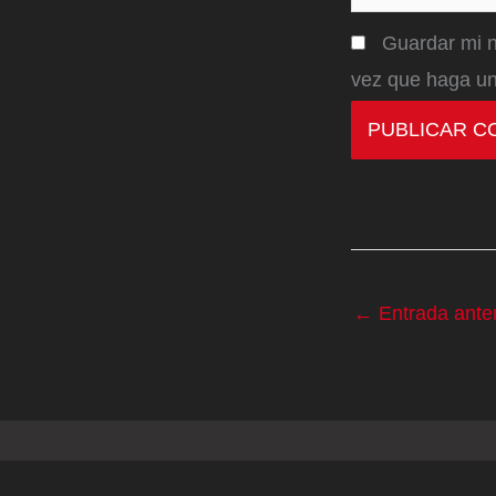
Guardar mi n
vez que haga un
←
Entrada anter