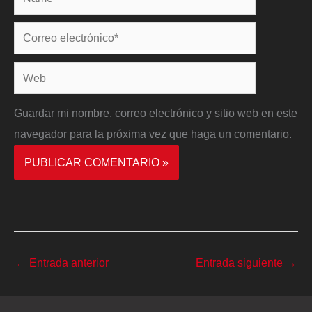
Correo
electrónico*
Web
Guardar mi nombre, correo electrónico y sitio web en este
navegador para la próxima vez que haga un comentario.
←
Entrada anterior
Entrada siguiente
→