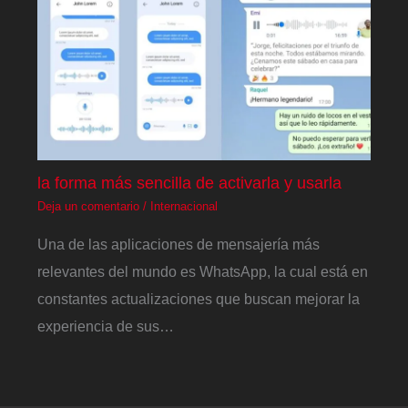
la forma más sencilla de activarla y usarla
Deja un comentario
/
Internacional
Una de las aplicaciones de mensajería más
relevantes del mundo es WhatsApp, la cual está en
constantes actualizaciones que buscan mejorar la
experiencia de sus…