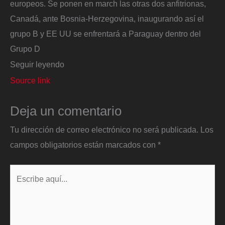
europeos. Se ponen en march las otras dos anfitrionas,
Canadá, ante Bosnia-Herzegovina, inaugurando así el
grupo B y EE UU se enfrentará a Paraguay dentro del
Grupo D
Seguir leyendo
Source link
Deja un comentario
Tu dirección de correo electrónico no será publicada.
Los
campos obligatorios están marcados con
*
Escribe
aquí...