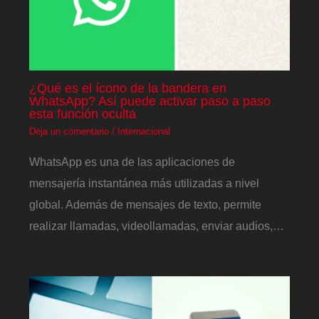
¿Qué es el ícono de la bandera en
WhatsApp? Así puede activar paso a paso
esta función oculta
Deja un comentario
/
Internacional
WhatsApp es una de las aplicaciones de
mensajería instantánea más utilizadas a nivel
global. Además de mensajes de texto, permite
realizar llamadas, videollamadas, enviar audios,…