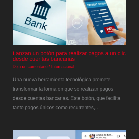
Lanzan un botón para realizar pagos a un clic
desde cuentas bancarias
Deja un comentario
/
Internacional
Una nueva herramienta tecnológica promete
transformar la forma en que se realizan pagos
desde cuentas bancarias. Este botón, que facilita
tanto pagos únicos como recurrentes,…