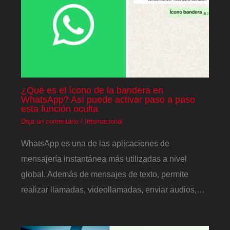
¿Qué es el ícono de la bandera en
WhatsApp? Así puede activar paso a paso
esta función oculta
Deja un comentario
/
Internacional
WhatsApp es una de las aplicaciones de
mensajería instantánea más utilizadas a nivel
global. Además de mensajes de texto, permite
realizar llamadas, videollamadas, enviar audios,…