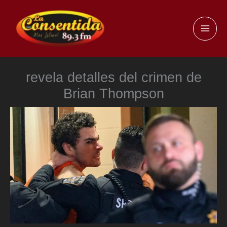
Ir
al
MAI
contenido
ME
revela detalles del crimen de
Brian Thompson