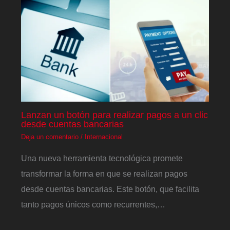
Lanzan un botón para realizar pagos a un clic
desde cuentas bancarias
Deja un comentario
/
Internacional
Una nueva herramienta tecnológica promete
transformar la forma en que se realizan pagos
desde cuentas bancarias. Este botón, que facilita
tanto pagos únicos como recurrentes,…