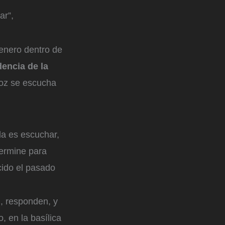
ar”,
 enero dentro de
dencia de la
oz se escucha
da es escuchar,
termine para
ecido el pasado
n, responden, y
, en la basílica