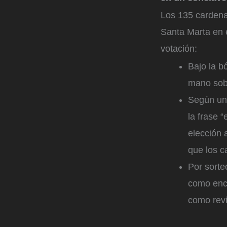
Los 135 cardena
Santa Marta en e
votación:
Bajo la b
mano sobr
Según un 
la frase 
elección 
que los c
Por sorte
como enca
como revi