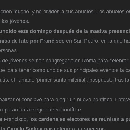
chen mucho. y no olviden a sus abuelos. Los abuelos 
 los jóvenes.
ifundido este domingo después de la masiva presenc
misa de luto por Francisco
en San Pedro, en la que ha
ersonas.
s de jóvenes se han congregado en Roma para celebrar e
ue iba a tener como uno de sus principales eventos la c
utis, el llamado ‘primer santo milenial’, pospuesta tras l
alizar el cónclave para elegir un nuevo pontífice.
Foto:
reparan para elegir nuevo pontífice
de Francisco,
los cardenales electores se reunirán a p
la Capilla Sixtina para elegir a su sucesor.