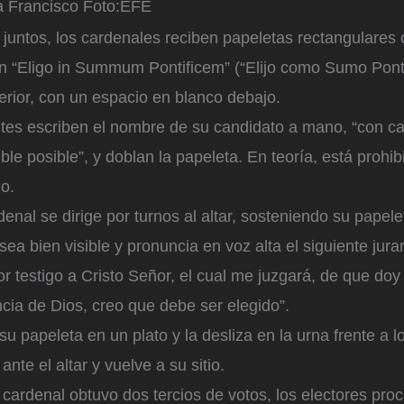
a Francisco
Foto:
EFE
juntos, los cardenales reciben papeletas rectangulares 
ón “Eligo in Summum Pontificem” (“Elijo como Sumo Pontí
erior, con un espacio en blanco debajo.
tes escriben el nombre de su candidato a mano, “con cal
ible posible”, y doblan la papeleta. En teoría, está prohi
o.
enal se dirige por turnos al altar, sosteniendo su papelet
sea bien visible y pronuncia en voz alta el siguiente jura
r testigo a Cristo Señor, el cual me juzgará, de que doy
cia de Dios, creo que debe ser elegido”.
su papeleta en un plato y la desliza en la urna frente a l
 ante el altar y vuelve a su sitio.
 cardenal obtuvo dos tercios de votos, los electores pr