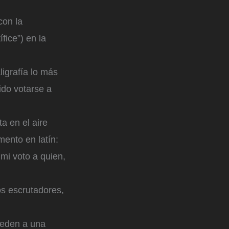
con la
fice”) en la
igrafía lo más
bido votarse a
a en el aire
mento en latín:
 mi voto a quien,
os escrutadores,
oceden a una