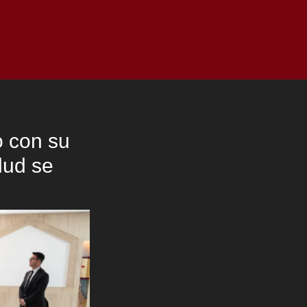
as
Top
Redes
Pauta
Privacy Policy
o con su
lud se