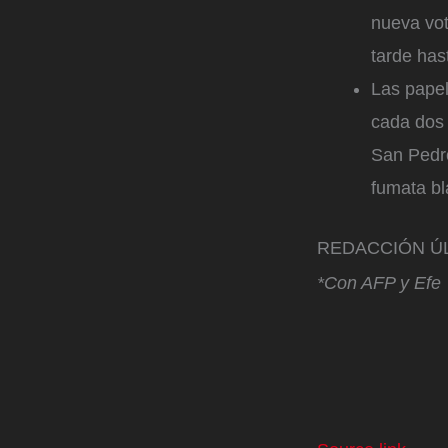
nueva vot
tarde has
Las papel
cada dos 
San Pedro
fumata bl
REDACCIÓN ÚL
*Con AFP y Efe