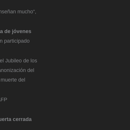
enseñan mucho”,
ia de jóvenes
n participado
l Jubileo de los
anonización del
a muerte del
AFP
uerta cerrada