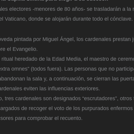
les electores -menores de 80 años- se trasladarán a la 
l Vaticano, donde se alojarán durante todo el cónclave. 
óveda pintada por Miguel Ángel, los cardenales prestan 
e el Evangelio.
ritual heredado de la Edad Media, el maestro de cerem
“extra omnes” (todos fuera). Las personas que no particip
abandonan la sala y, a continuación, se cierran las puerta
ardenales eviten las influencias exteriores.
o, tres cardenales son designados “escrutadores”, otros tr
rgados de recoger el voto de los purpurados enfermos 
sores para comprobar el recuento.