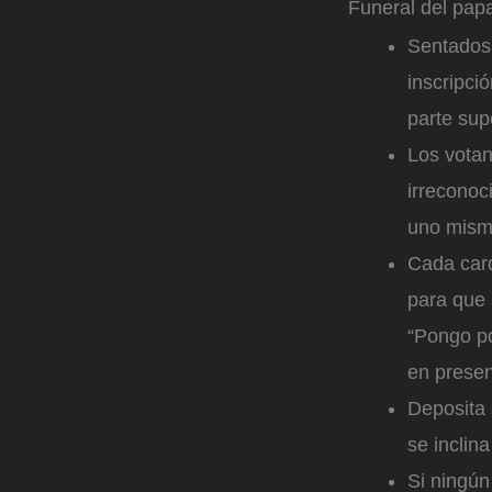
Funeral del pap
Sentados 
inscripci
parte sup
Los votan
irreconoc
uno mism
Cada card
para que 
“Pongo po
en presen
Deposita 
se inclina
Si ningún