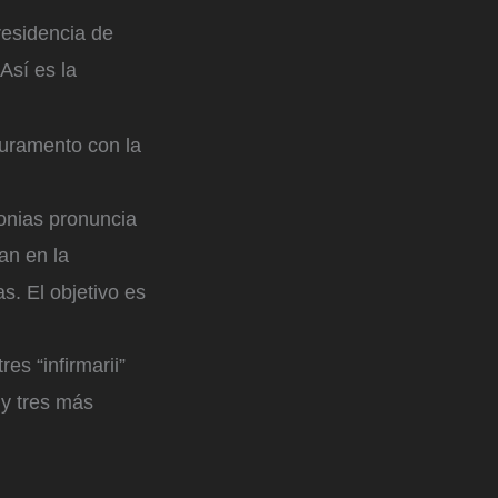
residencia de
Así es la
juramento con la
onias pronuncia
an en la
s. El objetivo es
es “infirmarii”
y tres más