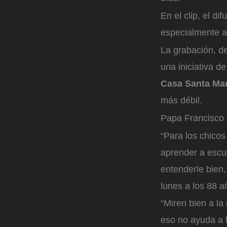
En el clip, el di
especialmente a
La grabación, de
una iniciativa d
Casa Santa Mar
más débil.
Papa Francisco
“Para los chicos
aprender a escu
entenderle bien,
lunes a los 88 a
“Miren bien a la
eso no ayuda a l