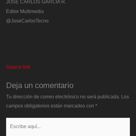
JOSÉ CARLOS GARCÍA R.
Editor Multimedia
@JoseCarlosTecno
Source link
Deja un comentario
Tu dirección de correo electrónico no será publicada.
Los
campos obligatorios están marcados con
*
Escribe
aquí...