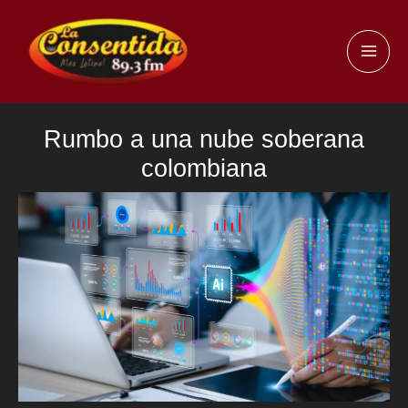
Ir
al
MAI
contenido
ME
Rumbo a una nube soberana
colombiana