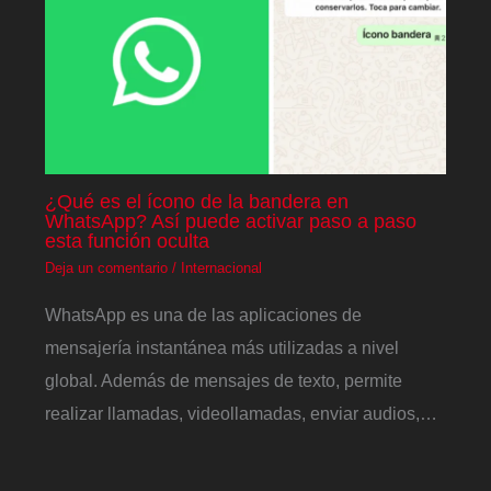
¿Qué es el ícono de la bandera en
WhatsApp? Así puede activar paso a paso
esta función oculta
Deja un comentario
/
Internacional
WhatsApp es una de las aplicaciones de
mensajería instantánea más utilizadas a nivel
global. Además de mensajes de texto, permite
realizar llamadas, videollamadas, enviar audios,…