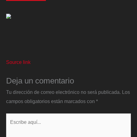
Source link
Deja un comentario
Tu dirección de correo electrónico no será publicada.
Los
campos obligatorios están marcados con
*
Escribe
aquí...