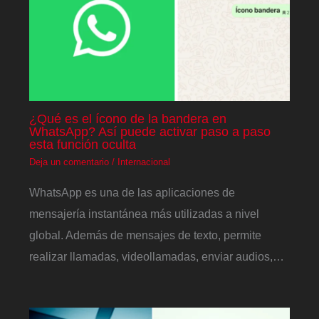
¿Qué es el ícono de la bandera en
WhatsApp? Así puede activar paso a paso
esta función oculta
Deja un comentario
/
Internacional
WhatsApp es una de las aplicaciones de
mensajería instantánea más utilizadas a nivel
global. Además de mensajes de texto, permite
realizar llamadas, videollamadas, enviar audios,…