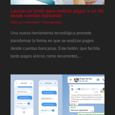
Lanzan un botón para realizar pagos a un clic
desde cuentas bancarias
Deja un comentario
/
Internacional
Una nueva herramienta tecnológica promete
transformar la forma en que se realizan pagos
desde cuentas bancarias. Este botón, que facilita
tanto pagos únicos como recurrentes,…