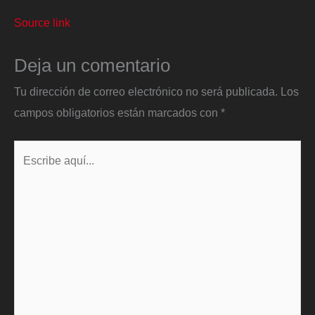
Source link
Deja un comentario
Tu dirección de correo electrónico no será publicada.
Los
campos obligatorios están marcados con
*
Escribe
aquí...