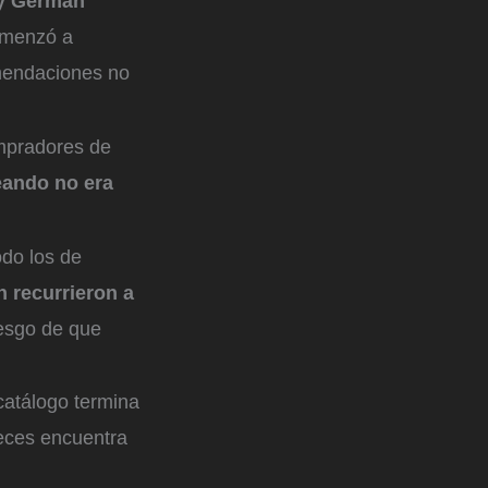
 y Germán
comenzó a
omendaciones no
ompradores de
eando no era
odo los de
 recurrieron a
iesgo de que
catálogo termina
veces encuentra