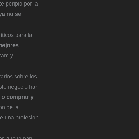
e periplo por la
ya no se
ticos para la
mejores
ram y
arios sobre los
ste negocio han
 o comprar y
on de la
de una profesión
es que lo han