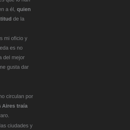
en a él,
quien
titud
de la
 mi oficio y
ueda es no
a del mejor
 me gusta dar
o circulan por
Aires traía
varo.
las ciudades y