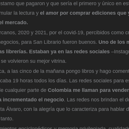
éstamo que pagaron y que sería el primero y único en est
mular la lectura y
el amor por comprar ediciones que 
el mercado.
anos, 2020 y 2021, por el covid-19, percibidos como crí
negocios, para San Librario fueron buenos.
Uno de los 
s librerías. Estaban ya en las redes sociales
–Instag
e volvieron su mejor vitrina.
a, a las cinco de la mañana pongo libros y hago coment
caba 19 horas todos los días. Las redes sociales para e
de cualquier parte de
Colombia me llaman para vender
a incrementado el negocio
. Las redes nos brindan el d
ta Álvaro, con la alegría que lo caracteriza para hablar 
 tanto.
mientos enciclopédicos y memoria privilegiada, cualidad