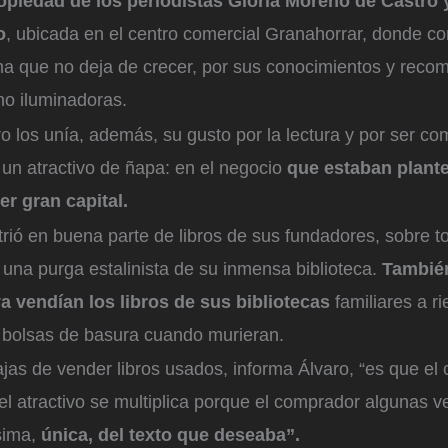
ropiedad de los periodistas Gloria Moreno de Castro
o
, ubicada en el centro comercial Granahorrar, donde 
ma que no deja de crecer, por sus conocimientos y rec
ino iluminadoras.
o los unía, además, su gusto por la lectura y por ser c
 un atractivo de ñapa: en el negocio
que estaban plant
r gran capital.
utrió en buena parte de libros de sus fundadores, sobre t
 una purga estalinista de su inmensa biblioteca.
También
 vendían los libros de sus bibliotecas
familiares a r
a bolsas de basura cuando murieran.
jas de vender libros usados, informa Álvaro, “es que el 
y el atractivo se multiplica porque el comprador algunas 
sima,
única, del texto que deseaba”.