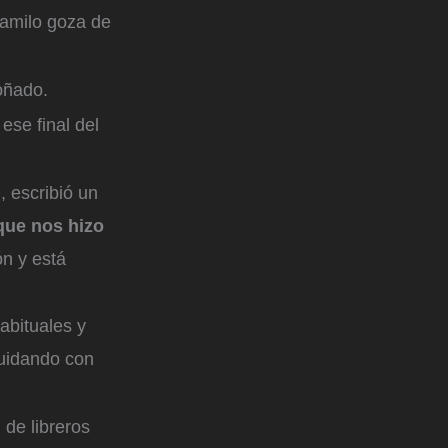
Camilo goza de
soñado.
ese final del
, escribió un
 que nos hizo
ón y está
abituales y
cuidando con
 de libreros