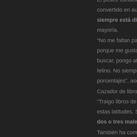
convertido en au
siempre está di
mayoría.
“No me faltan pa
porque me gusta
buscar, pongo at
felino. No siemp
porcentajes”, as
Cazador de libr
“Traigo libros 
estas latitudes
dos o tres mal
También ha comp