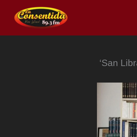
Ir
al
contenido
‘San Libr