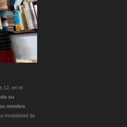
a 12, en el
ido su
r su nombre
 la modalidad de