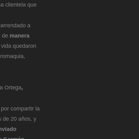
a clientela que
 arrendado a
o de
manera
a vida quedaron
uromaquia,
sa Ortega
,
por compartir la
s de 20 años, y
Enviado