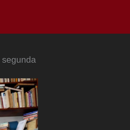
as
Top
Redes
Pauta
Privacy Policy
de segunda