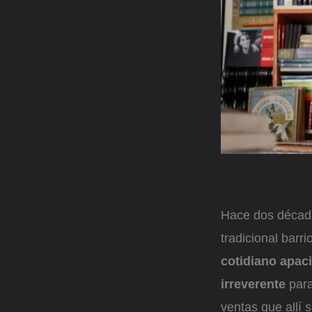
Hace dos décadas
tradicional bar
cotidiano apaci
irreverente
para
ventas que allí 