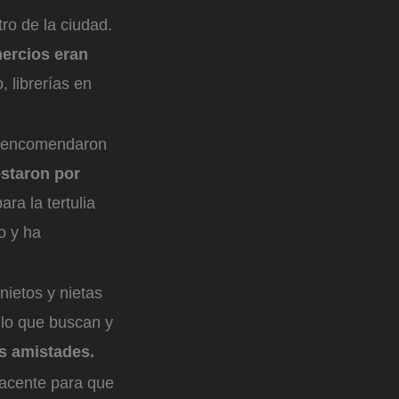
tro de la ciudad.
mercios eran
, librerías en
se encomendaron
staron por
ara la tertulia
o y ha
nietos y nietas
 lo que buscan y
as amistades.
yacente para que