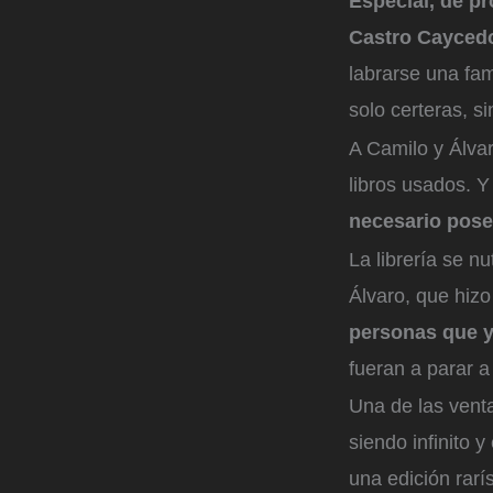
Especial, de p
Castro Cayced
labrarse una fa
solo certeras, s
A Camilo y Álvar
libros usados. Y
necesario posee
La librería se n
Álvaro, que hizo
personas que ya
fueran a parar 
Una de las venta
siendo infinito 
una edición rarí