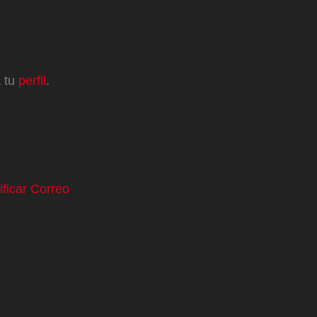
a tu
perfil
.
ificar Correo