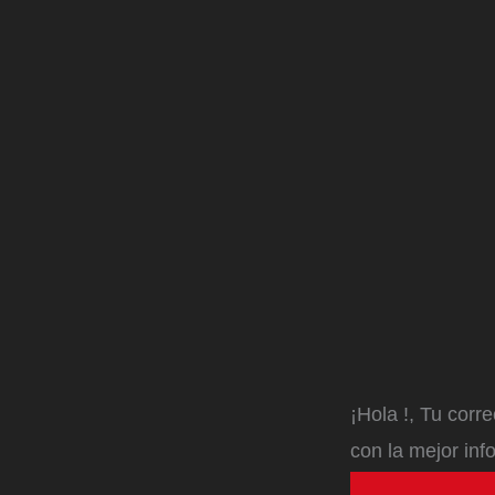
¡Hola
!, Tu corr
con la mejor inf