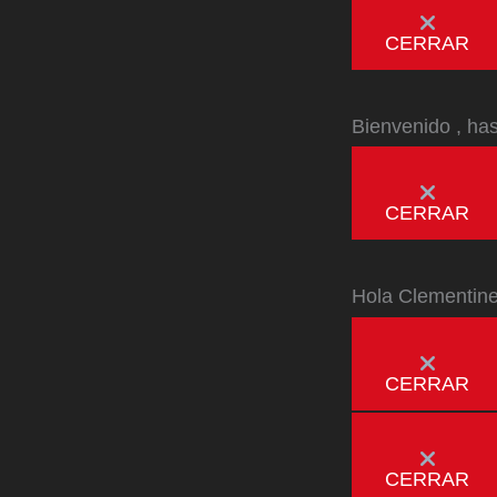
CERRAR
Bienvenido
, ha
CERRAR
Hola
Clementin
CERRAR
CERRAR