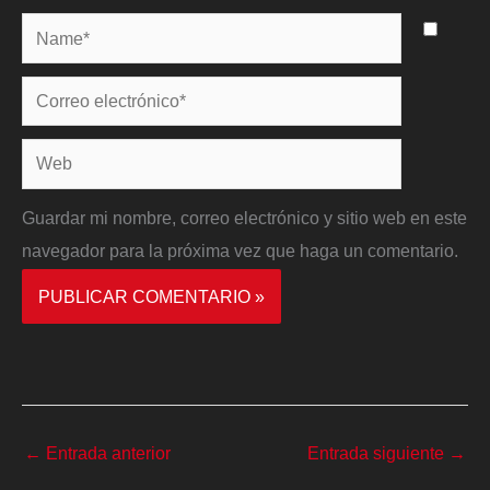
Name*
Correo
electrónico*
Web
Guardar mi nombre, correo electrónico y sitio web en este
navegador para la próxima vez que haga un comentario.
←
Entrada anterior
Entrada siguiente
→