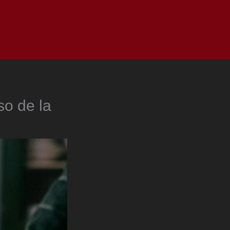
as
Top
Redes
Pauta
Privacy Policy
so de la