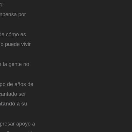
g”.
ompensa por
 de cómo es
o puede vivir
e la gente no
uego de años de
ncantado ser
ntando a su
expresar apoyo a