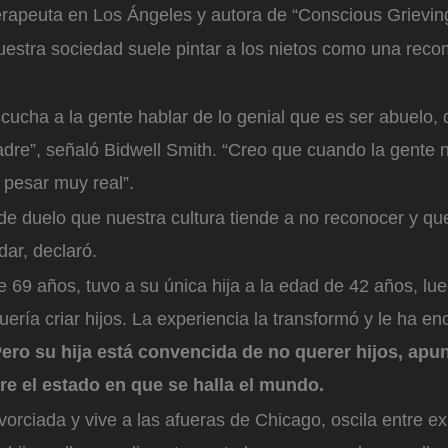
erapeuta en Los Ángeles y autora de “Conscious Grievin
estra sociedad suele pintar a los nietos como una rec
cucha a la gente hablar de lo genial que es ser abuelo,
dre”, señaló Bidwell Smith. “Creo que cuando la gente n
 pesar muy real”.
e duelo que nuestra cultura tiende a no reconocer y qu
ar, declaró.
de 69 años, tuvo a su única hija a la edad de 42 años, l
ería criar hijos. La experiencia la transformó y le ha e
ero su hija está convencida de no querer hijos, apu
e el estado en que se halla el mundo.
ivorciada y vive a las afueras de Chicago, oscila entre 