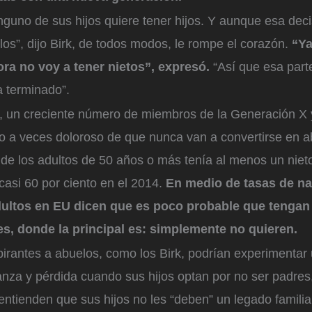
guno de sus hijos quiere tener hijos. Y aunque esa deci
llos”, dijo Birk, de todos modos, le rompe el corazón.
“Ya
ra no voy a tener nietos”, expresó.
“Así que esa part
a terminado”.
rk, un creciente número de miembros de la Generación 
ho a veces doloroso de que nunca van a convertirse en 
de los adultos de 50 años o más tenía al menos un niet
asi 60 por ciento en el 2014.
En medio de tasas de na
dultos en EU dicen que es poco probable que tengan 
s, donde la principal es: simplemente no quieren.
pirantes a abuelos, como los Birk, podrían experimentar
nza y pérdida cuando sus hijos optan por no ser padres,
 entienden que sus hijos no les “deben” un legado familiar