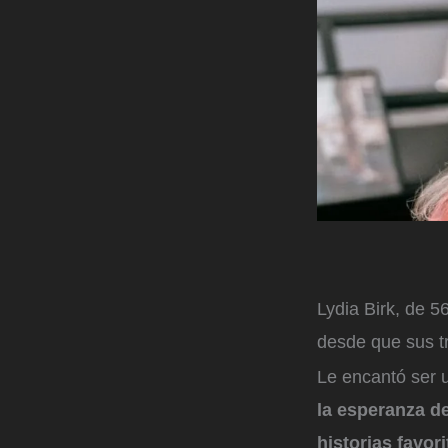
Lydia Birk, de 5
desde que sus t
Le encantó ser u
la esperanza d
historias favor