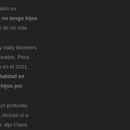
sión es
 no tengo hijos
e de mi vida
X y baby boomers
abuelos. Poco
o en el 2021,
talidad en
hijos por
 un profundo
 incluso si a
, dijo Claire