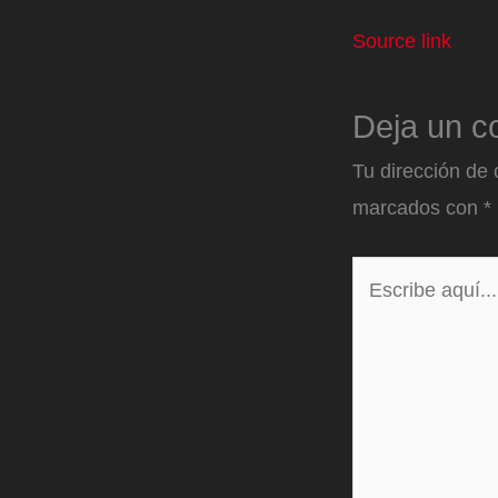
Source link
Deja un c
Tu dirección de 
marcados con
*
Escribe
aquí...