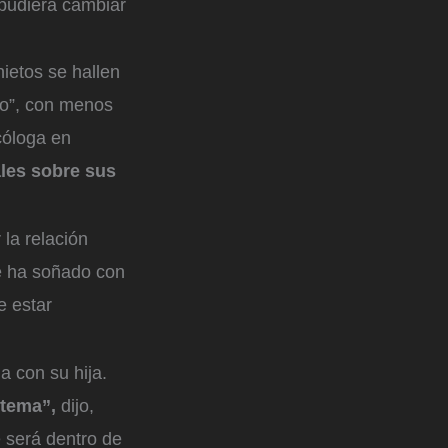
 pudiera cambiar
ietos se hallen
po”, con menos
cóloga en
ales sobre sus
la relación
ue ha soñado con
e estar
a con su hija.
 tema”,
dijo,
e será dentro de