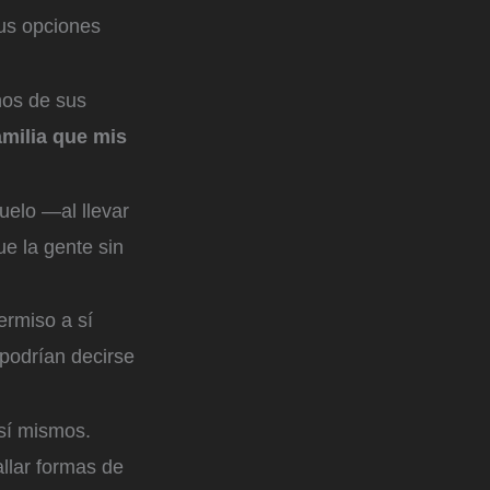
sus opciones
nos de sus
milia que mis
uelo —al llevar
ue la gente sin
ermiso a sí
podrían decirse
 sí mismos.
llar formas de