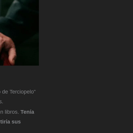
 de Terciopelo”
s.
n libros.
Tenía
iría sus