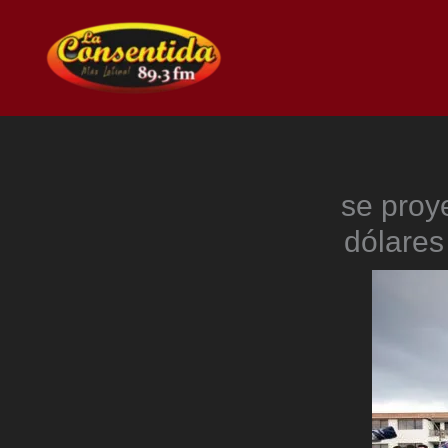
Ir
al
contenido
se proy
dólares