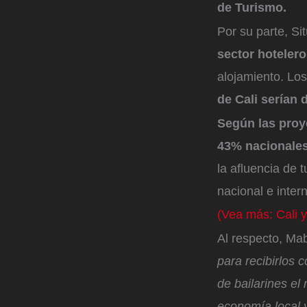
de Turismo.
Por su parte, Si
sector hoteler
alojamiento. Los
de Cali serían
Según las proye
43% nacionales 
la afluencia de t
nacional e inter
(Vea más: Cali y
Al respecto, Mab
para recibirlos 
de bailarines e
economía local y