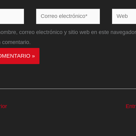
Correo
Web
electrónico*
ombre, correo electrónico y sitio web en este navegador
 comentario.
ior
Ent