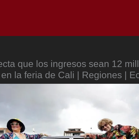
Inicio
Notici
ecta que los ingresos sean 12 mil
 en la feria de Cali | Regiones | 