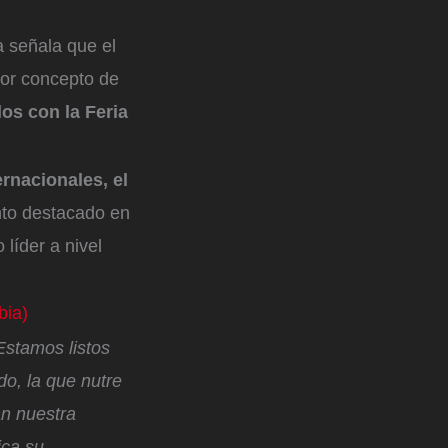
a señala que el
por concepto de
os con la Feria
ernacionales, el
nto destacado en
 líder a nivel
bia)
Estamos listos
do, la que nutre
án nuestra
ica su