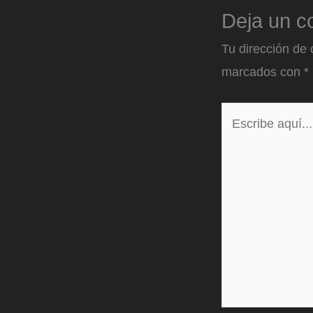
Deja un c
Tu dirección de 
marcados con
*
Escribe
aquí...