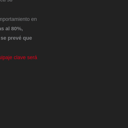
omportamiento en
s al 80%,
 se prevé que
ipaje clave será