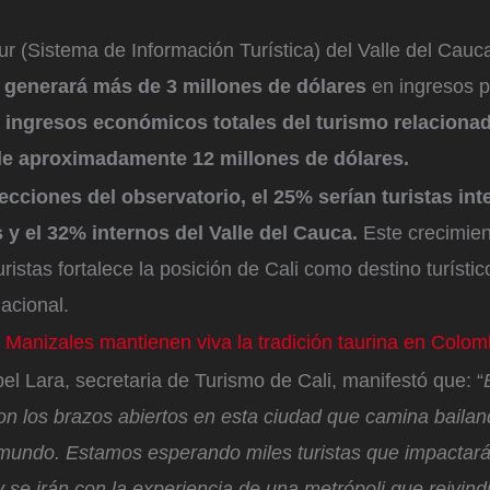
tur (Sistema de Información Turística) del Valle del Cauc
o generará más de 3 millones de dólares
en ingresos 
ingresos económicos totales del turismo relacionad
 de aproximadamente 12 millones de dólares.
cciones del observatorio, el 25% serían turistas int
y el 32% internos del Valle del Cauca.
Este crecimie
uristas fortalece la posición de Cali como destino turístico
nacional.
 Manizales mantienen viva la tradición taurina en Colom
el Lara, secretaria de Turismo de Cali, manifestó que: “
con los brazos abiertos en esta ciudad que camina bailan
l mundo. Estamos esperando miles turistas que impactar
 se irán con la experiencia de una metrópoli que reivind