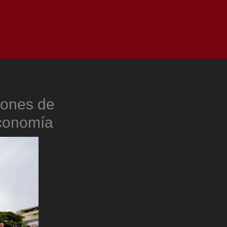
as
Top
Redes
Pauta
Privacy Policy
lones de
Economía