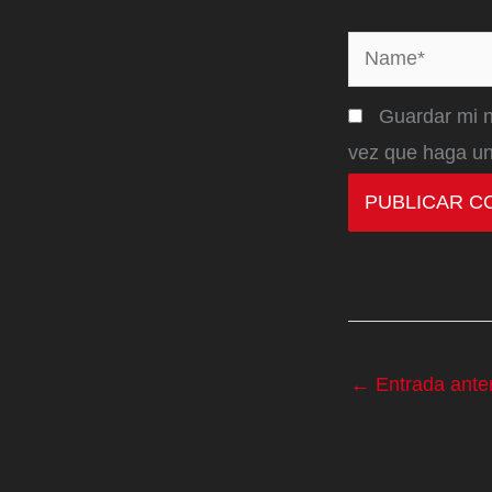
Name*
Guardar mi n
vez que haga un
←
Entrada anter