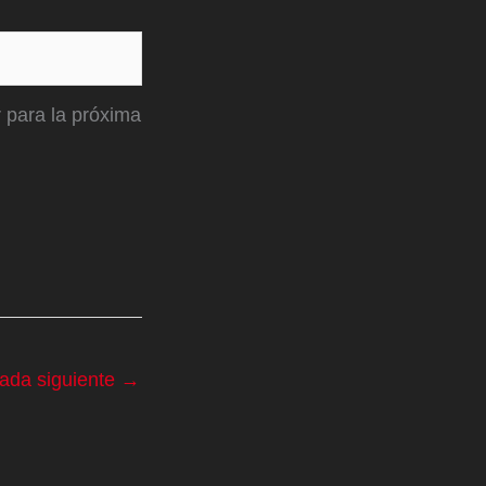
 para la próxima
rada siguiente
→