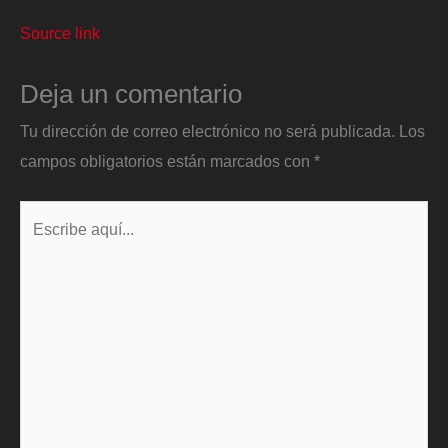
Source link
Deja un comentario
Tu dirección de correo electrónico no será publicada.
Los
campos obligatorios están marcados con
*
Escribe
aquí...