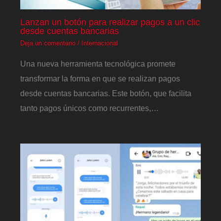
Lanzan un botón para realizar pagos a un clic
desde cuentas bancarias
Deja un comentario
/
Internacional
Una nueva herramienta tecnológica promete
transformar la forma en que se realizan pagos
desde cuentas bancarias. Este botón, que facilita
tanto pagos únicos como recurrentes,…