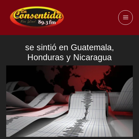
Ir
al
MAI
contenido
ME
se sintió en Guatemala,
Honduras y Nicaragua