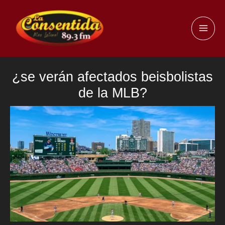
Ir
al
MAI
contenido
ME
¿se verán afectados beisbolistas
de la MLB?