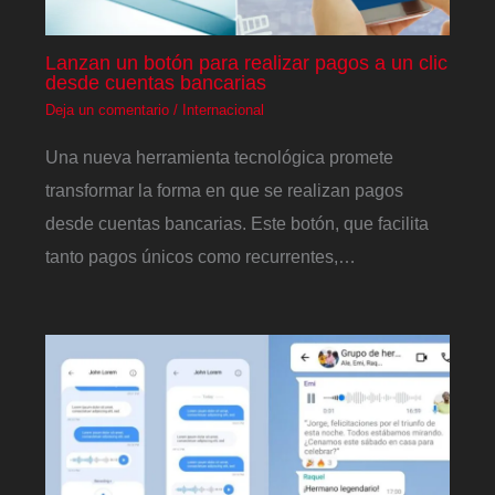
Lanzan un botón para realizar pagos a un clic
desde cuentas bancarias
Deja un comentario
/
Internacional
Una nueva herramienta tecnológica promete
transformar la forma en que se realizan pagos
desde cuentas bancarias. Este botón, que facilita
tanto pagos únicos como recurrentes,…