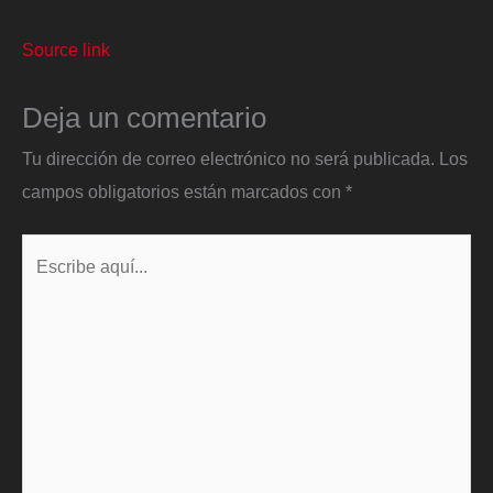
Source link
Deja un comentario
Tu dirección de correo electrónico no será publicada.
Los
campos obligatorios están marcados con
*
Escribe
aquí...