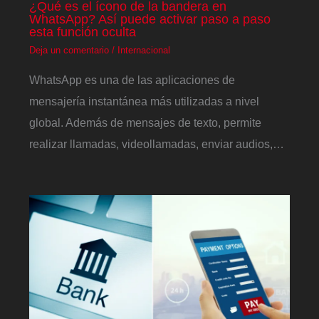
¿Qué es el ícono de la bandera en
WhatsApp? Así puede activar paso a paso
esta función oculta
Deja un comentario
/
Internacional
WhatsApp es una de las aplicaciones de
mensajería instantánea más utilizadas a nivel
global. Además de mensajes de texto, permite
realizar llamadas, videollamadas, enviar audios,…