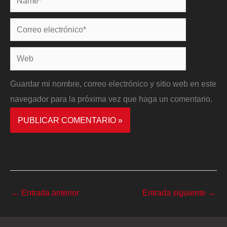
Correo
electrónico*
Web
Guardar mi nombre, correo electrónico y sitio web en este
navegador para la próxima vez que haga un comentario.
←
Entrada anterior
Entrada siguiente
→