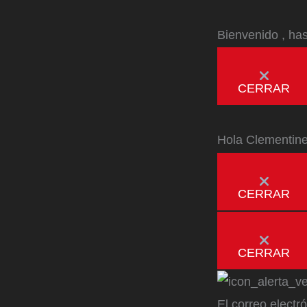
Bienvenido
, ha
CERRAR
Hola
Clementin
CERRAR
CERRAR
El correo electr