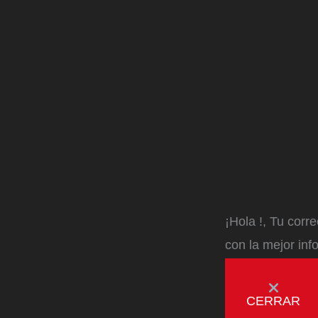
¡Hola
!, Tu corr
con la mejor inf
CERRAR