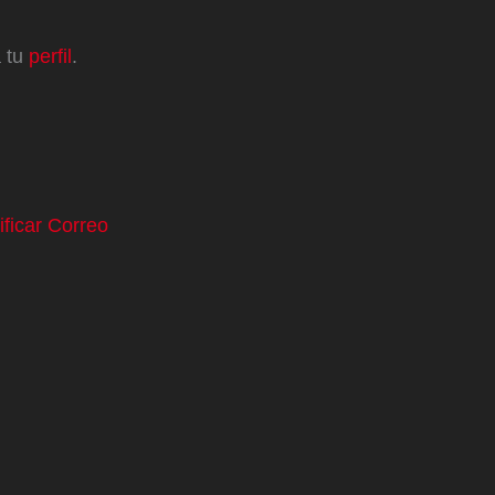
a tu
perfil
.
ificar Correo