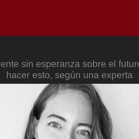
Inicio
Notici
iente sin esperanza sobre el futu
hacer esto, según una experta