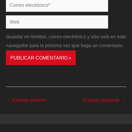
Correo
electrónico*
Web
Guardar mi nombre, correo electrónico y sitio web en este
navegador para la próxima vez que haga un comentario.
←
Entrada anterior
Entrada siguiente
→