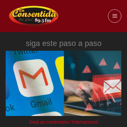
Ir
al
MAI
contenido
ME
siga este paso a paso
Deja un comentario
/
Internacional