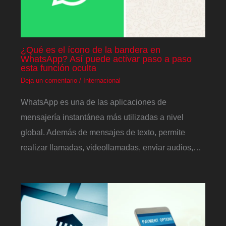
¿Qué es el ícono de la bandera en
WhatsApp? Así puede activar paso a paso
esta función oculta
Deja un comentario
/
Internacional
WhatsApp es una de las aplicaciones de
mensajería instantánea más utilizadas a nivel
global. Además de mensajes de texto, permite
realizar llamadas, videollamadas, enviar audios,…