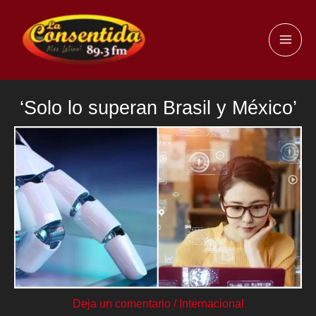
Ir
al
MAI
contenido
ME
‘Solo lo superan Brasil y México’
Deja un comentario
/
Internacional