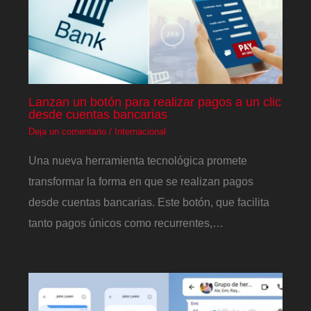
Lanzan un botón para realizar pagos a un clic
desde cuentas bancarias
Deja un comentario
/
Internacional
Una nueva herramienta tecnológica promete
transformar la forma en que se realizan pagos
desde cuentas bancarias. Este botón, que facilita
tanto pagos únicos como recurrentes,…