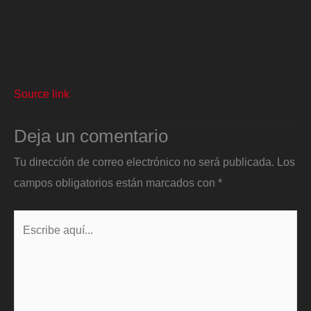
Source link
Deja un comentario
Tu dirección de correo electrónico no será publicada.
Los
campos obligatorios están marcados con
*
Escribe
aquí...