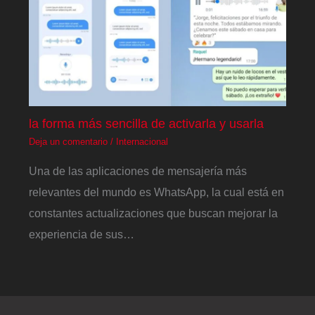
la forma más sencilla de activarla y usarla
Deja un comentario
/
Internacional
Una de las aplicaciones de mensajería más
relevantes del mundo es WhatsApp, la cual está en
constantes actualizaciones que buscan mejorar la
experiencia de sus…