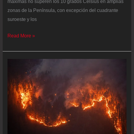
máximas no superen los 10 grados Celsius en amplias
zonas de la Península, con excepción del cuadrante
suroeste y los
Las
Read More »
temperaturas
se
desploman
en
toda
la
Península,
con
heladas
y
máximas