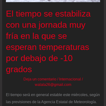
La
El tiempo se estabiliza
nieve
obliga
con una jornada muy
a
fría en la que se
cortar
una
esperan temperaturas
autovía
por debajo de -10
en
Cáceres
grados
y
afecta
Deja un comentario
/
Internacional
/
a
walala26@gmail.com
decenas
El tiempo será en general estable este miércoles, según
de
las previsiones de la Agencia Estatal de Meteorología.
carreteras