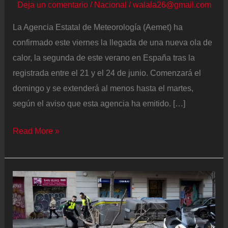
Deja un comentario
/
Nacional
/
walala26@gmail.com
La Agencia Estatal de Meteorología (Aemet) ha
confirmado este viernes la llegada de una nueva ola de
calor, la segunda de este verano en España tras la
registrada entre el 21 y el 24 de junio. Comenzará el
domingo y se extenderá al menos hasta el martes,
según el aviso que esta agencia ha emitido. […]
La
Read More »
Aemet
lanza
el
aviso
especial
por