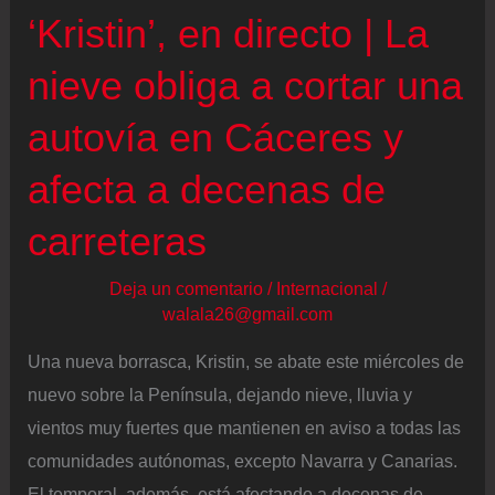
‘Kristin’, en directo | La
llegada
de
nieve obliga a cortar una
una
autovía en Cáceres y
nueva
borrasca
afecta a decenas de
carreteras
Deja un comentario
/
Internacional
/
walala26@gmail.com
Una nueva borrasca, Kristin, se abate este miércoles de
nuevo sobre la Península, dejando nieve, lluvia y
vientos muy fuertes que mantienen en aviso a todas las
comunidades autónomas, excepto Navarra y Canarias.
El temporal, además, está afectando a decenas de