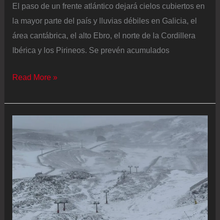
El paso de un frente atlántico dejará cielos cubiertos en
la mayor parte del país y lluvias débiles en Galicia, el
área cantábrica, el alto Ebro, el norte de la Cordillera
Ibérica y los Pirineos. Se prevén acumulados
El
Read More »
tiempo
se
estabiliza
con
una
jornada
muy
fría
en