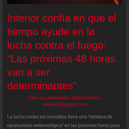
por
Interior confía en que el
debajo
de
tiempo ayude en la
10
lucha contra el fuego:
grados
“Las próximas 48 horas
van a ser
determinantes”
Deja un comentario
/
Internacional
/
walala26@gmail.com
La lucha contra los incendios tiene una “ventana de
oportunidad meteorológica” en las próximas horas para