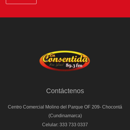
contra
el
fuego:
“Las
próximas
48
horas
van
a
ser
Contáctenos
determinantes”
Centro Comercial Molino del Parque OF 209- Chocontá
(Cundinamarca)
Celular: 333 733 0337