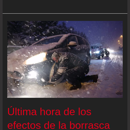
noticias
del
temporal
‘Marta’,
en
directo
|
Más
de
11.000
desalojados
en
Última hora de los
Andalucía
ante
efectos de la borrasca
la