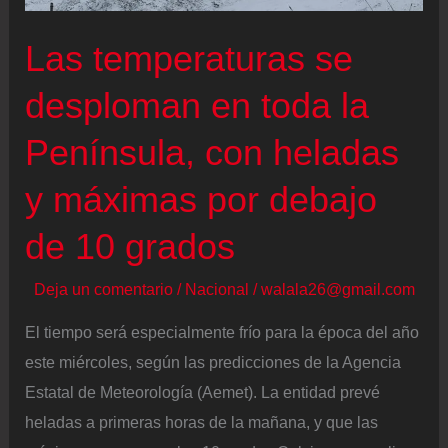
la
que
Las temperaturas se
se
desploman en toda la
esperan
temperaturas
Península, con heladas
por
debajo
y máximas por debajo
de
de 10 grados
-10
grados
Deja un comentario
/
Nacional
/
walala26@gmail.com
El tiempo será especialmente frío para la época del año
este miércoles, según las predicciones de la Agencia
Estatal de Meteorología (Aemet). La entidad prevé
heladas a primeras horas de la mañana, y que las