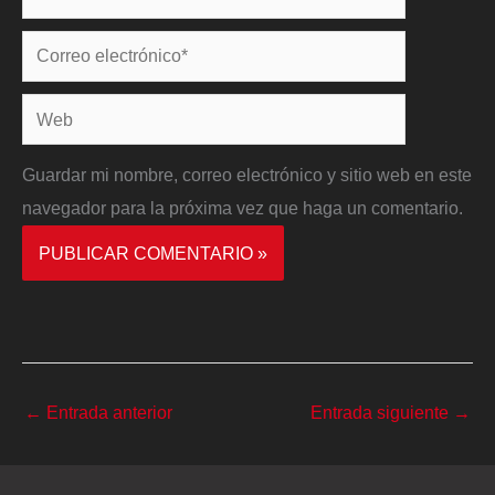
Correo
electrónico*
Web
Guardar mi nombre, correo electrónico y sitio web en este
navegador para la próxima vez que haga un comentario.
←
Entrada anterior
Entrada siguiente
→