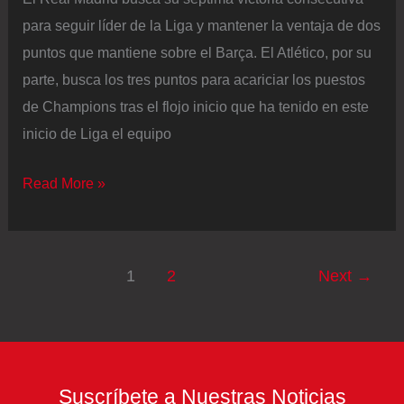
para seguir líder de la Liga y mantener la ventaja de dos
puntos que mantiene sobre el Barça. El Atlético, por su
parte, busca los tres puntos para acariciar los puestos
de Champions tras el flojo inicio que ha tenido en este
inicio de Liga el equipo
Atlético
Read More »
de
Madrid-
Real
1
2
Next
→
Madrid
en
directo
|
Suscríbete a Nuestras Noticias
Bellingham,