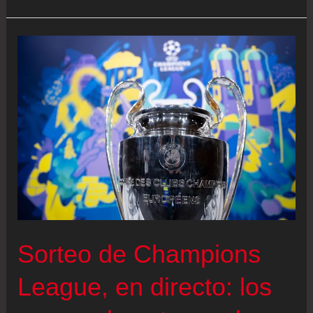
Simeone,
trabajo
y
números
para
enterrar
las
sospechas
Sorteo de Champions
League, en directo: los