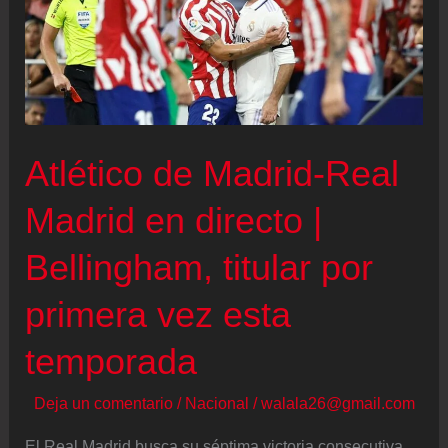
Champions
Atlético de Madrid-Real
Madrid en directo |
Bellingham, titular por
primera vez esta
temporada
Deja un comentario
/
Nacional
/
walala26@gmail.com
El Real Madrid busca su séptima victoria consecutiva