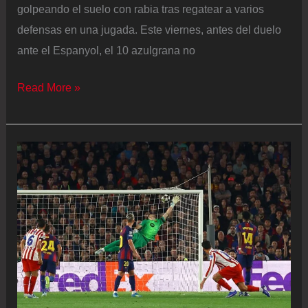
golpeando el suelo con rabia tras regatear a varios
defensas en una jugada. Este viernes, antes del duelo
ante el Espanyol, el 10 azulgrana no
El
Read More »
Barça
mima
a
Lamine
Yamal,
que
no
se
entrena
con