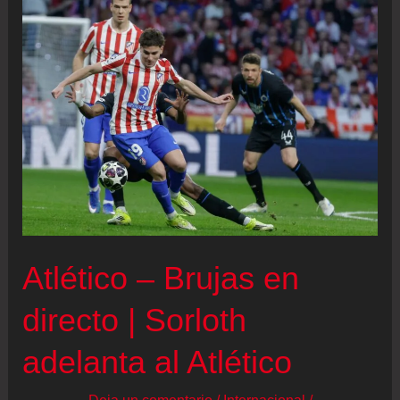
League,
en
directo:
los
cruces
de
octavos
de
final
Atlético – Brujas en
directo | Sorloth
adelanta al Atlético
Deja un comentario
/
Internacional
/