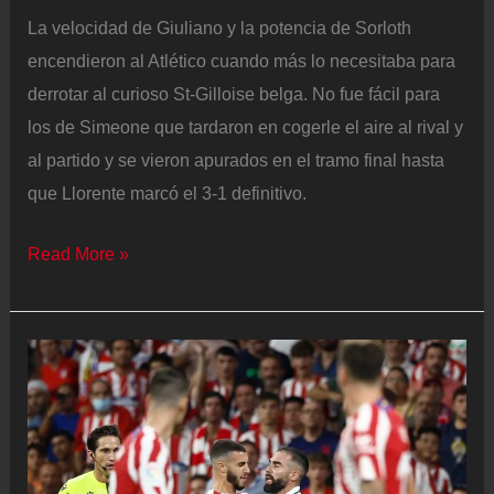
Getafe
La velocidad de Giuliano y la potencia de Sorloth
encendieron al Atlético cuando más lo necesitaba para
derrotar al curioso St-Gilloise belga. No fue fácil para
los de Simeone que tardaron en cogerle el aire al rival y
al partido y se vieron apurados en el tramo final hasta
que Llorente marcó el 3-1 definitivo.
El
Read More »
ST
Gilloise
apura
al
Atlético
en
la