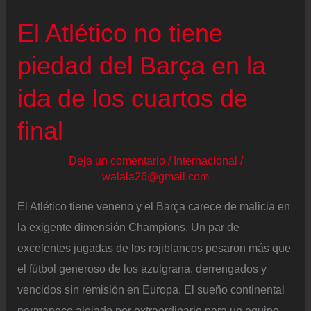
sus
El Atlético no tiene
compañeros
en
piedad del Barça en la
la
previa
ida de los cuartos de
del
final
derbi
del
Deja un comentario
/
Internacional
/
Camp
walala26@gmail.com
Nou
El Atlético tiene veneno y el Barça carece de malicia en
la exigente dimensión Champions. Un par de
excelentes jugadas de los rojiblancos pesaron más que
el fútbol generoso de los azulgrana, derrengados y
vencidos sin remisión en Europa. El sueño continental
permanece alejado por extraordinario para un equipo