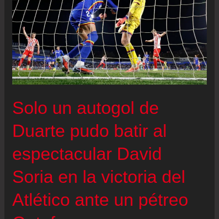
|
Sorloth
adelanta
al
Atlético
Solo un autogol de
Duarte pudo batir al
espectacular David
Soria en la victoria del
Atlético ante un pétreo