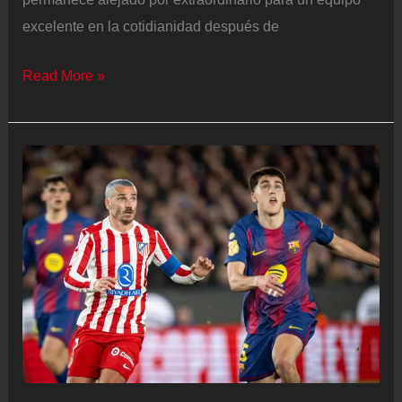
excelente en la cotidianidad después de
El
Read More »
Atlético
no
tiene
piedad
del
Barça
en
la
ida
de
los
cuartos