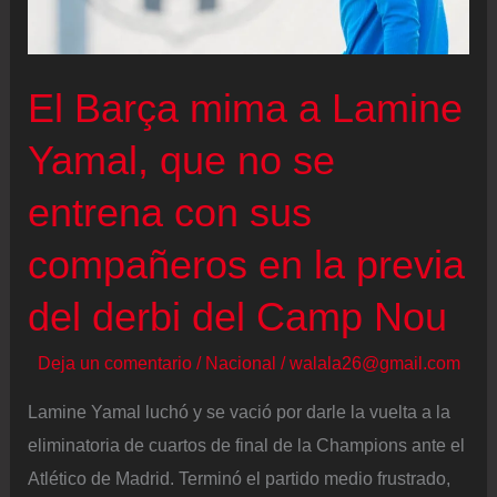
mitad
de
la
El Barça mima a Lamine
final
Yamal, que no se
entrena con sus
compañeros en la previa
del derbi del Camp Nou
Deja un comentario
/
Nacional
/
walala26@gmail.com
Lamine Yamal luchó y se vació por darle la vuelta a la
eliminatoria de cuartos de final de la Champions ante el
Atlético de Madrid. Terminó el partido medio frustrado,