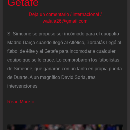
Getafe
Deja un comentario
/
Internacional
/
walala26@gmail.com
Si Simeone se propuso ser incómodo para el duopolio
Madrid-Barça cuando llegó al Atlético, Bordalás llegó al
fútbol de élite y al Getafe para incomodar a cualquier
equipo que se le cruce. Lo comprobaron los futbolistas
de Simeone, que ganaron con un tanto en propia puerta
de Duarte. A un magnífico David Soria, tres
intervenciones
Solo
Read More »
un
autogol
de