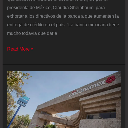
presidenta de México, Claudia Sheinbaum, para
exhortar a los directivos de la banca a que aumenten la
entrega de crédito en el país. “La banca mexicana tiene
mucho todavía que darle
Sheinbaum,
Read More »
ante
los
banqueros
mexicanos:
“Necesitamos
que
le
den
todavía