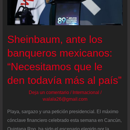
eliminar
la
deforestación
en
Sheinbaum, ante los
la
Amazonia
banqueros mexicanos:
“Necesitamos que le
den todavía más al país”
Deja un comentario
/
Internacional
/
walala26@gmail.com
Playa, sargazo y una petición presidencial. El máximo
cónclave financiero celebrado esta semana en Cancún,
Quintana Roo, ha sido el escenario elegido por la