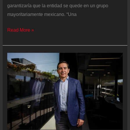
garantizaría que la entidad se quede en un grupo
mayoritariamente mexicano. “Una
Grupo
Read More »
México
hace
una
oferta
a
Citi
para
adquirir
el
100%
de