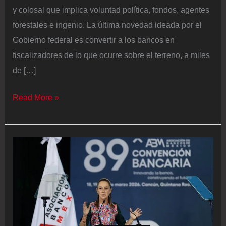
y colosal que implica voluntad política, fondos, agentes
forestales e ingenio. La última novedad ideada por el
Gobierno federal es convertir a los bancos en
fiscalizadores de lo que ocurre sobre el terreno, a miles
de […]
Brasil
Read More »
recluta
a
los
bancos
en
su
lucha
para