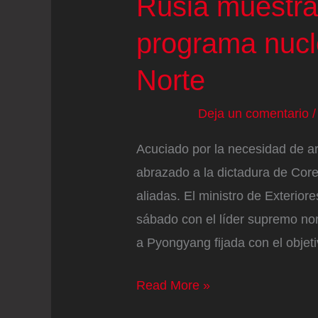
Rusia muestra
programa nucl
Norte
Deja un comentario
Acuciado por la necesidad de ar
abrazado a la dictadura de Cor
aliadas. El ministro de Exterior
sábado con el líder supremo nor
a Pyongyang fijada con el objet
Rusia
Read More »
muestra