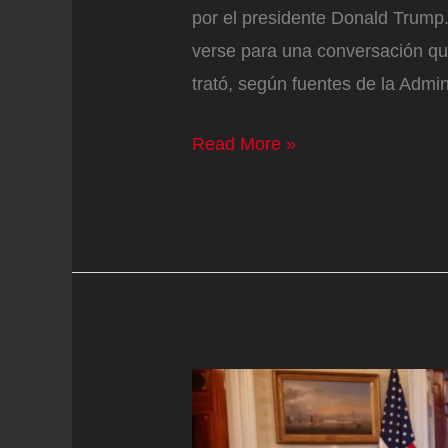
por el presidente Donald Trump.
verse para una conversación que,
trató, según fuentes de la Admin
Netanyahu,
Read More »
de
vuelta
en
la
Casa
Blanca,
considera
“una
buena