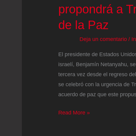
propondrá a T
de la Paz
Deja un comentario
/
I
El presidente de Estados Unidos
israelí, Benjamín Netanyahu, se
tercera vez desde el regreso de
se celebró con la urgencia de T
acuerdo de paz que este propu
Netanyahu
Read More »
anuncia
durante