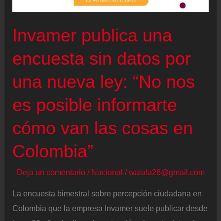
Invamer publica una
encuesta sin datos por
una nueva ley: “No nos
es posible informarte
cómo van las cosas en
Colombia”
Deja un comentario
/
Nacional
/
walala26@gmail.com
La encuesta bimestral sobre percepción ciudadana en
Colombia que la empresa Invamer suele publicar desde