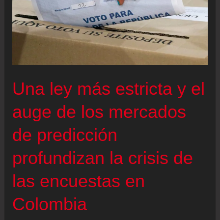
Una ley más estricta y el
auge de los mercados
de predicción
profundizan la crisis de
las encuestas en
Colombia