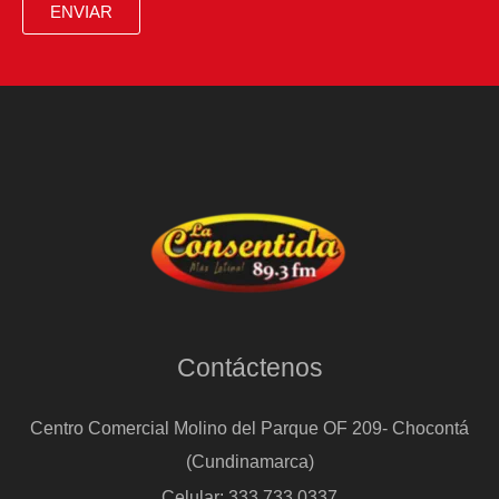
ENVIAR
“No
nos
es
posible
informarte
cómo
van
las
cosas
en
Contáctenos
Colombia”
Centro Comercial Molino del Parque OF 209- Chocontá
(Cundinamarca)
Celular: 333 733 0337