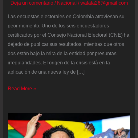
Deja un comentario
/
Nacional
/
walala26@gmail.com
Las encuestas electorales en Colombia atraviesan su
peor momento. Uno de los seis encuestadores
certificados por el Consejo Nacional Electoral (CNE) ha
dejado de publicar sus resultados, mientras que otros
dos están bajo la mira de la entidad por presuntas
irregularidades. El origen de la crisis está en la
aplicación de una nueva ley de […]
Una
Read More »
ley
más
estricta
y
el