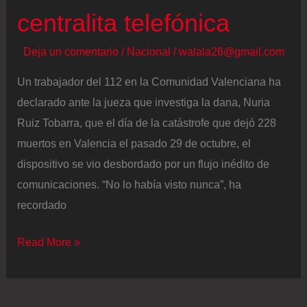
del
centralita telefónica
‘president’
Deja un comentario
/
Nacional
/
walala26@gmail.com
Un trabajador del 112 en la Comunidad Valenciana ha
declarado ante la jueza que investiga la dana, Nuria
Ruiz Tobarra, que el día de la catástrofe que dejó 228
muertos en Valencia el pasado 29 de octubre, el
dispositivo se vio desbordado por un flujo inédito de
comunicaciones. “No lo había visto nunca”, ha
recordado
Un
Read More »
trabajador
de
emergencias