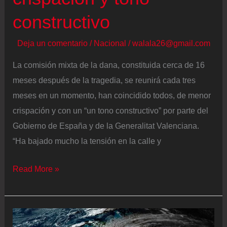
sabía”
constructivo
Deja un comentario
/
Nacional
/
walala26@gmail.com
La comisión mixta de la dana, constituida cerca de 16
meses después de la tragedia, se reunirá cada tres
meses en un momento, han coincidido todos, de menor
crispación y con un “un tono constructivo” por parte del
Gobierno de España y de la Generalitat Valenciana.
“Ha bajado mucho la tensión en la calle y
La
Read More »
comision
mixta
de