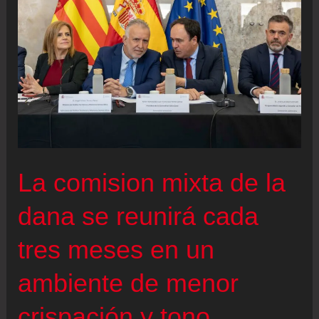
canal
autonómico
valenciano
desmonta
la
tesis
del
PP
La comision mixta de la
sobre
la
dana se reunirá cada
dana:
tres meses en un
“Desde
el
ambiente de menor
viernes
crispación y tono
se