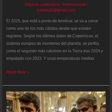
constructivo
Deja un comentario
/
Internacional
/
walala26@gmail.com
El 2025, que está a punto de terminar, se va a cerrar
como uno de los más cálidos desde que existen
registros. Según los últimos datos de Copernicus, el
sistema europeo de monitoreo del planeta, se perfila
como el segundo más caluroso en la Tierra tras 2024 y
empatado con 2023. Y unas temperaturas medias
2025
Read More »
deja
un
destructivo
rastro
de