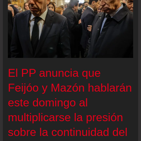
olas
de
calor,
lluvias
extremas
y
fuegos
El PP anuncia que
cebados
por
Feijóo y Mazón hablarán
el
este domingo al
cambio
climático
multiplicarse la presión
sobre la continuidad del