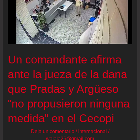
Un comandante afirma
ante la jueza de la dana
que Pradas y Argüeso
“no propusieron ninguna
medida” en el Cecopi
Deja un comentario
/
Internacional
/
walala26@gmail.com