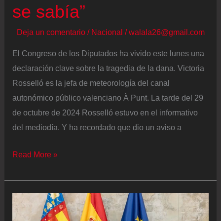
se sabía”
Deja un comentario
/
Nacional
/
walala26@gmail.com
El Congreso de los Diputados ha vivido este lunes una
declaración clave sobre la tragedia de la dana. Victoria
Rosselló es la jefa de meteorología del canal
autonómico público valenciano À Punt. La tarde del 29
de octubre de 2024 Rosselló estuvo en el informativo
del mediodía. Y ha recordado que dio un aviso a
La
Read More »
jefa
de
meteorología
del