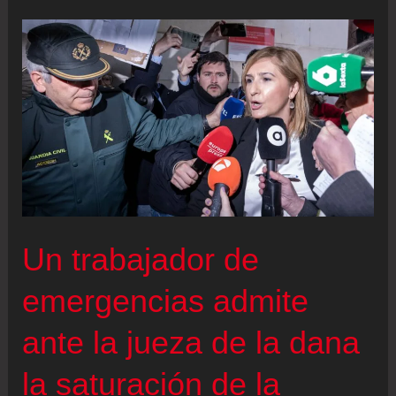
anuncia
que
Feijóo
y
Mazón
hablarán
este
domingo
al
multiplicarse
Un trabajador de
la
emergencias admite
presión
sobre
ante la jueza de la dana
la
continuidad
la saturación de la