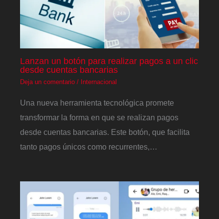
Lanzan un botón para realizar pagos a un clic
desde cuentas bancarias
Deja un comentario
/
Internacional
Una nueva herramienta tecnológica promete
transformar la forma en que se realizan pagos
desde cuentas bancarias. Este botón, que facilita
tanto pagos únicos como recurrentes,…