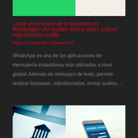
¿Qué es el ícono de la bandera en
WhatsApp? Así puede activar paso a paso
esta función oculta
Deja un comentario
/
Internacional
WhatsApp es una de las aplicaciones de
mensajería instantánea más utilizadas a nivel
global. Además de mensajes de texto, permite
realizar llamadas, videollamadas, enviar audios,…