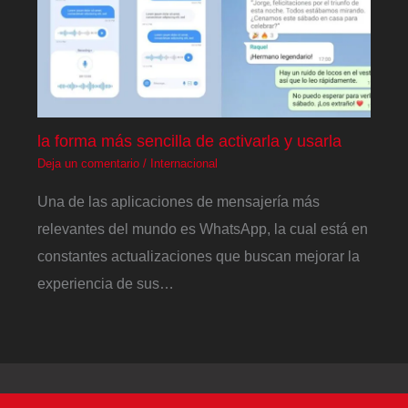
la forma más sencilla de activarla y usarla
Deja un comentario
/
Internacional
Una de las aplicaciones de mensajería más
relevantes del mundo es WhatsApp, la cual está en
constantes actualizaciones que buscan mejorar la
experiencia de sus…