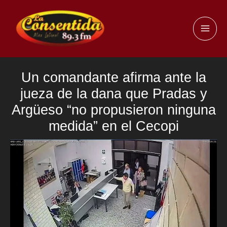
Ir
al
MAI
contenido
ME
Un comandante afirma ante la
jueza de la dana que Pradas y
Argüeso “no propusieron ninguna
medida” en el Cecopi