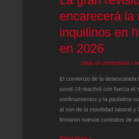
La gran revisió
encarecerá la 
inquilinos en 
en 2026
Deja un comentario
/
I
El comienzo de la desescalada t
covid-19 reactivó con fuerza el 
confinamientos y la paulatina vu
al son de la movilidad laboral y
firmaron nuevos contratos de alq
La
Read More »