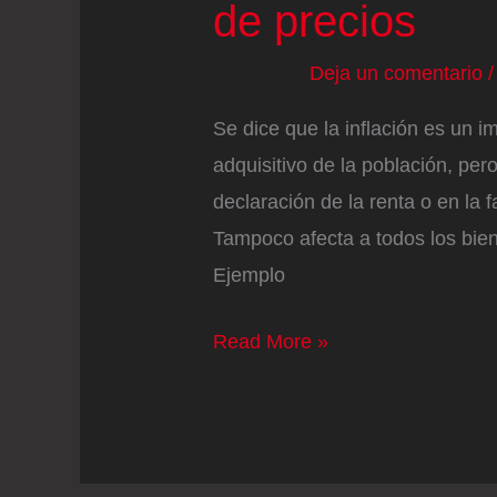
de precios
Deja un comentario
Se dice que la inflación es un i
adquisitivo de la población, pero
declaración de la renta o en la 
Tampoco afecta a todos los bien
Ejemplo
‘Baratoflación’:
Read More »
los
alimentos
más
económicos