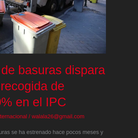
 de basuras dispara
a recogida de
0% en el IPC
nternacional
/
walala26@gmail.com
suras se ha estrenado hace pocos meses y