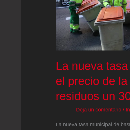
euros
en
2026
La nueva tasa
el precio de l
residuos un 3
Deja un comentario
/
I
La nueva tasa municipal de ba