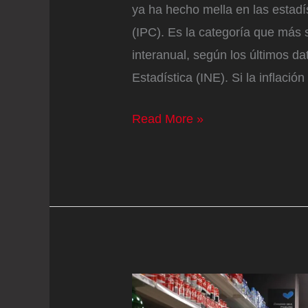
ya ha hecho mella en las estadí
(IPC). Es la categoría que más 
interanual, según los últimos da
Estadística (INE). Si la inflación
La
Read More »
nueva
tasa
de
basuras
dispara
el
precio
de