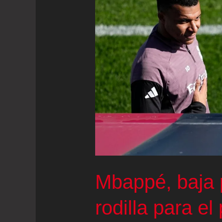
celebre
el
alirón
en
sus
narices
Mbappé, baja 
rodilla para el