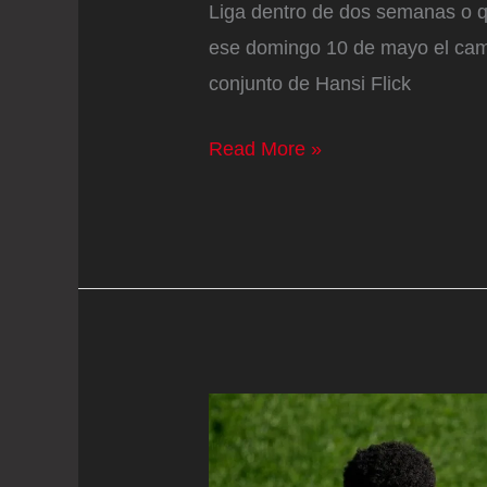
Liga dentro de dos semanas o q
ese domingo 10 de mayo el cam
conjunto de Hansi Flick
El
Read More »
último
sapo
para
el
Real
Madrid:
que
el
Barcelona