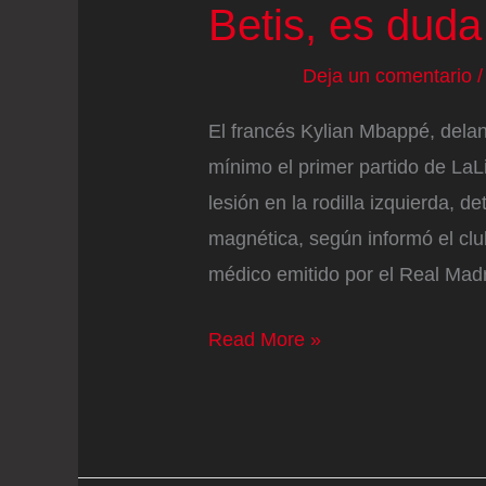
Betis, es dud
Deja un comentario
El francés Kylian Mbappé, dela
mínimo el primer partido de LaL
lesión en la rodilla izquierda, 
magnética, según informó el clu
médico emitido por el Real Madri
Mbappé,
Read More »
baja
por
un
esguince