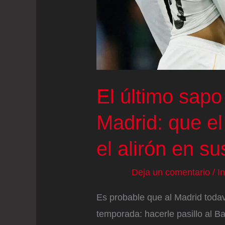
vivo
El último sapo
Madrid: que el
el alirón en su
Deja un comentario
/
I
Es probable que al Madrid toda
temporada: hacerle pasillo al B