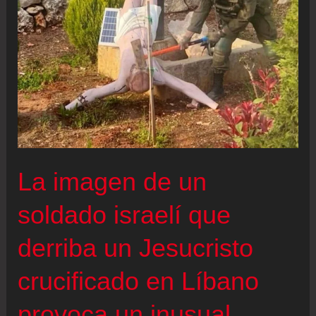
La imagen de un
soldado israelí que
derriba un Jesucristo
crucificado en Líbano
provoca un inusual