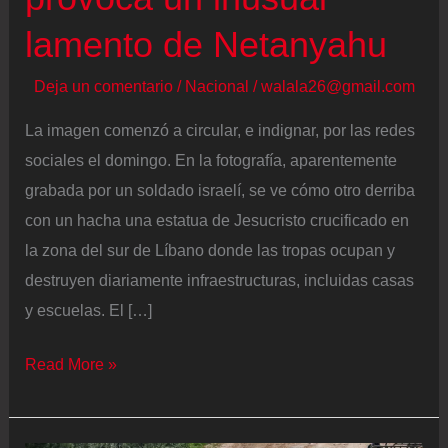
lamento de Netanyahu
Deja un comentario
/
Nacional
/
walala26@gmail.com
La imagen comenzó a circular, e indignar, por las redes
sociales el domingo. En la fotografía, aparentemente
grabada por un soldado israelí, se ve cómo otro derriba
con un hacha una estatua de Jesucristo crucificado en
la zona del sur de Líbano donde las tropas ocupan y
destruyen diariamente infraestructuras, incluidas casas
y escuelas. El […]
La
Read More »
imagen
de