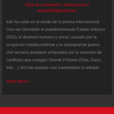
bombardea
Deja un comentario
/
Internacional
/
Líbano
walala26@gmail.com
Irak ha caído en el olvido de la prensa internacional.
Una vez derrotado el autodenominado Estado Islámico
(ISIS), el destrozo humano y social causado por la
ocupación estadounidense y la subsiguiente guerra
civil sectaria quedaron eclipsados por la sucesión de
conflictos que castigan Oriente Próximo (Siria, Gaza,
Irán…). Así han pasado casi inadvertidas la retirada
Irak,
Read More »
el
último
peón