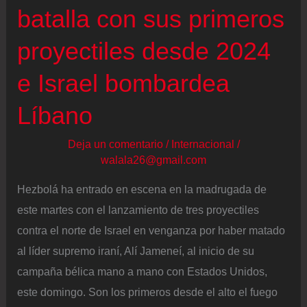
de
batalla con sus primeros
Líbano
proyectiles desde 2024
hasta
que
e Israel bombardea
vea
Líbano
garantizada
su
Deja un comentario
/
Internacional
/
seguridad
walala26@gmail.com
Hezbolá ha entrado en escena en la madrugada de
este martes con el lanzamiento de tres proyectiles
contra el norte de Israel en venganza por haber matado
al líder supremo iraní, Alí Jameneí, al inicio de su
campaña bélica mano a mano con Estados Unidos,
este domingo. Son los primeros desde el alto el fuego