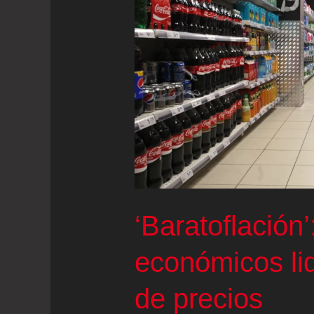
recogida
de
residuos
un
30%
en
el
IPC
‘Baratoflación
económicos li
de precios