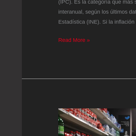
(IPC). Es la categoría que más 
interanual, según los últimos da
Estadística (INE). Si la inflación
La
Read More »
nueva
tasa
de
basuras
dispara
el
precio
de
la