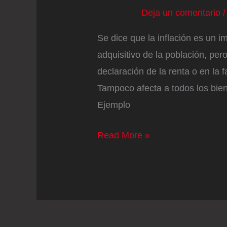
Deja un comentario
Se dice que la inflación es un i
adquisitivo de la población, pero
declaración de la renta o en la 
Tampoco afecta a todos los bien
Ejemplo
‘Baratoflación’:
Read More »
los
alimentos
más
económicos
lideran