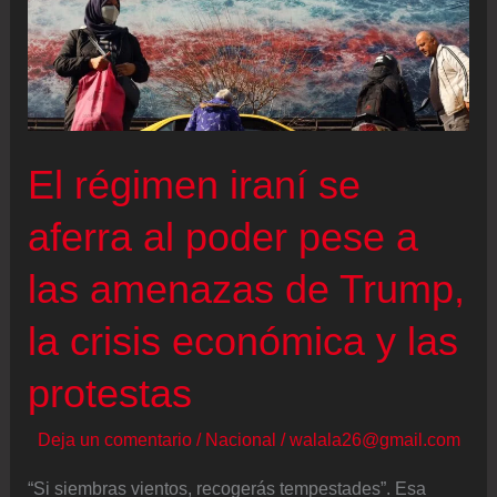
Cuba
que
no
sufre
parálisis
El régimen iraní se
aferra al poder pese a
las amenazas de Trump,
la crisis económica y las
protestas
Deja un comentario
/
Nacional
/
walala26@gmail.com
“Si siembras vientos, recogerás tempestades”. Esa