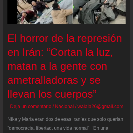
a
las
amenazas
de
El horror de la represión
Trump,
en Irán: “Cortan la luz,
la
crisis
matan a la gente con
económica
y
ametralladoras y se
las
llevan los cuerpos”
protestas
Deja un comentario
/
Nacional
/
walala26@gmail.com
Nika y María eran dos de esas iraníes que solo querían
“democracia, libertad, una vida normal”. “En una