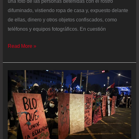
una foto de las personas detenidas con el rostro
difuminado, vistiendo ropa de casa y, expuesto delante
de ellas, dinero y otros objetos confiscados, como
teléfonos y equipos fotográficos. En cuestión
Egipto
Read More »
intensifica
las
detenciones
de
‘influencers’
considerados
indecentes