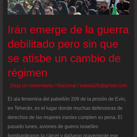
en
Lima
ante
Irán emerge de la guerra
la
crisis
debilitado pero sin que
de
se atisbe un cambio de
violencia
régimen
Deja un comentario
/
Nacional
/
walala26@gmail.com
El ala femenina del pabellón 209 de la prisión de Evin,
en Teherán, es el lugar donde muchas defensoras de
derechos de las mujeres iraníes cumplen su pena. El
pasado lunes, aviones de guerra israelíes
bombardearon la cárcel y dañaron gravemente ese