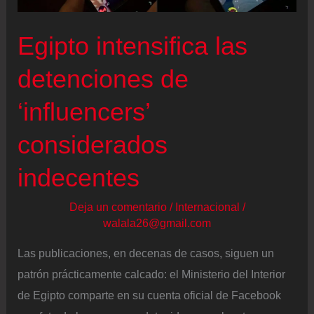
luz,
matan
Egipto intensifica las
a
la
detenciones de
gente
‘influencers’
con
ametralladoras
considerados
y
indecentes
se
llevan
Deja un comentario
/
Internacional
/
los
walala26@gmail.com
cuerpos”
Las publicaciones, en decenas de casos, siguen un
patrón prácticamente calcado: el Ministerio del Interior
de Egipto comparte en su cuenta oficial de Facebook