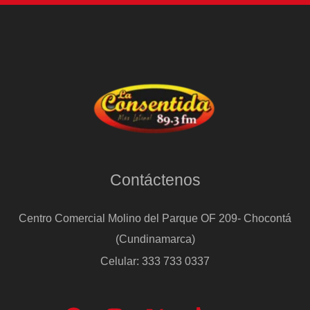
cambio
de
régimen
Contáctenos
Centro Comercial Molino del Parque OF 209- Chocontá
(Cundinamarca)
Celular: 333 733 0337