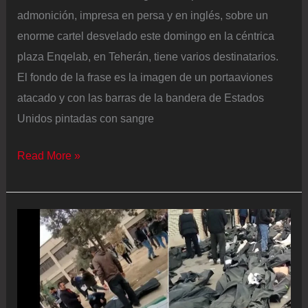
admonición, impresa en persa y en inglés, sobre un
enorme cartel desvelado este domingo en la céntrica
plaza Enqelab, en Teherán, tiene varios destinatarios.
El fondo de la frase es la imagen de un portaaviones
atacado y con las barras de la bandera de Estados
Unidos pintadas con sangre
El
Read More »
régimen
iraní
se
aferra
al
poder
pese