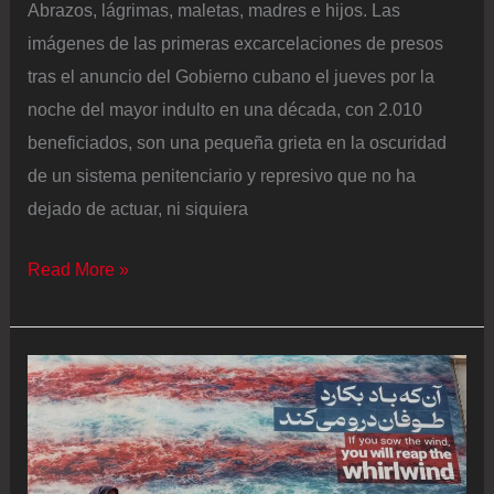
la
Abrazos, lágrimas, maletas, madres e hijos. Las
corrupción
imágenes de las primeras excarcelaciones de presos
tras el anuncio del Gobierno cubano el jueves por la
noche del mayor indulto en una década, con 2.010
beneficiados, son una pequeña grieta en la oscuridad
de un sistema penitenciario y represivo que no ha
dejado de actuar, ni siquiera
Represión
Read More »
y
cárcel:
el
único
sistema
en