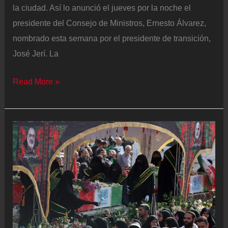
la ciudad. Así lo anunció el jueves por la noche el
presidente del Consejo de Ministros, Ernesto Álvarez,
nombrado esta semana por el presidente de transición,
José Jerí. La
El
Read More »
Gobierno
interino
de
Perú
prepara
un
estado
de
emergencia