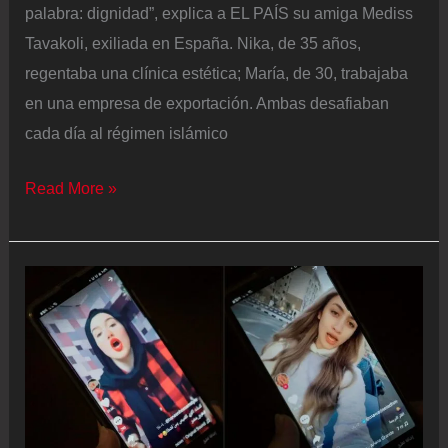
palabra: dignidad”, explica a EL PAÍS su amiga Mediss
Tavakoli, exiliada en España. Nika, de 35 años,
regentaba una clínica estética; María, de 30, trabajaba
en una empresa de exportación. Ambas desafiaban
cada día al régimen islámico
El
Read More »
horror
de
la
represión
en
Irán:
“Cortan
la