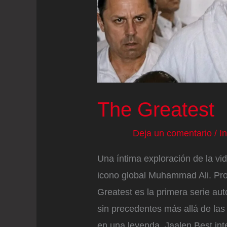
se
inventen
cosas
de
mi
familia”
The Greatest
Deja un comentario
/
I
Una íntima exploración de la v
icono global Muhammad Ali. Prod
Greatest es la primera serie au
sin precedentes más allá de las v
en una leyenda. Jaalen Best int