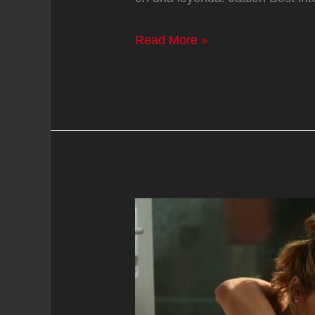
The
Read More »
Greatest