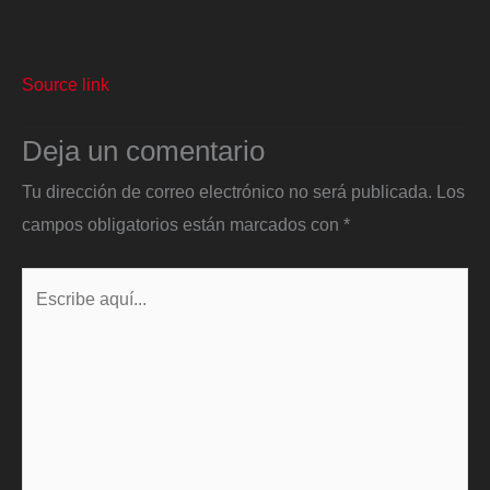
Source link
Deja un comentario
Tu dirección de correo electrónico no será publicada.
Los
campos obligatorios están marcados con
*
Escribe
aquí...