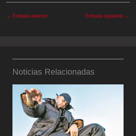
←
Entrada anterior
Entrada siguiente
→
Noticias Relacionadas