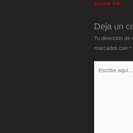
Source link
Deja un c
Tu dirección de 
marcados con
*
Escribe
aquí...