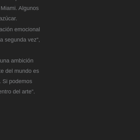
n Miami. Algunos
azúcar.
lación emocional
na segunda vez”,
 una ambición
rte del mundo es
o. Si podemos
tro del arte”.