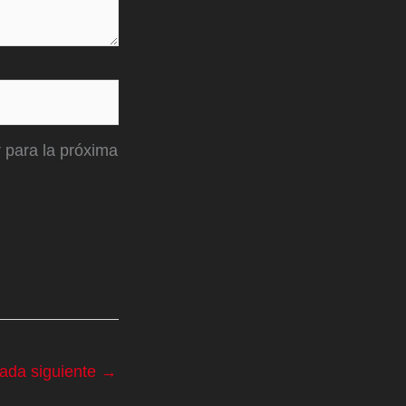
 para la próxima
rada siguiente
→