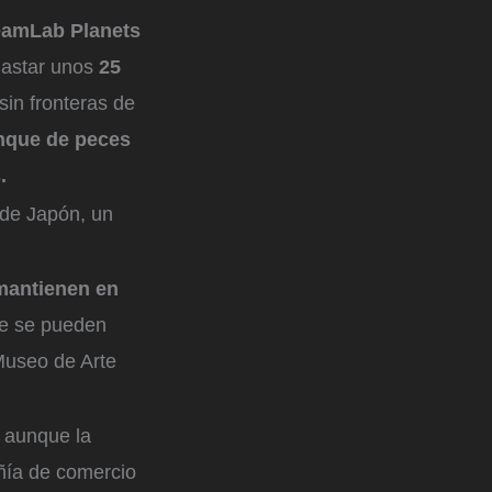
teamLab Planets
gastar unos
25
sin fronteras de
nque de peces
.
 de Japón, un
 mantienen en
ue se pueden
Museo de Arte
, aunque la
ñía de comercio