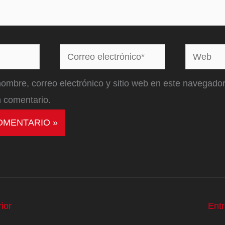
Correo
Web
electrónico*
ombre, correo electrónico y sitio web en este navegador
 comentario.
ior
Ent