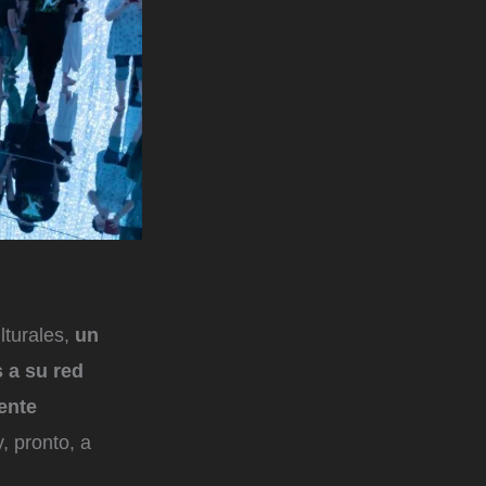
turales,
un
s a su red
ente
, pronto, a