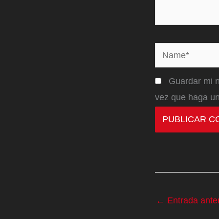
Name*
Guardar mi n
vez que haga un
←
Entrada anter