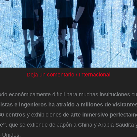
Deja un comentario
/
Internacional
do económicamente difícil para muchas instituciones cul
tistas e ingenieros ha atraído a millones de visitante
 60 centros
y exhibiciones de
arte inmersivo perfectam
le”
, que se extiende de Japón a China y Arabia Saudita y
 Unidos.