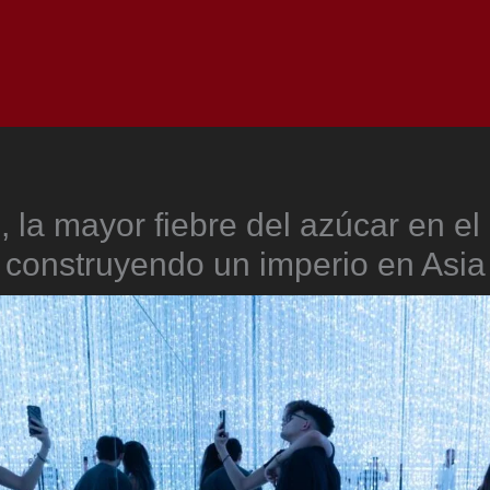
Inicio
Notici
la mayor fiebre del azúcar en el 
construyendo un imperio en Asia