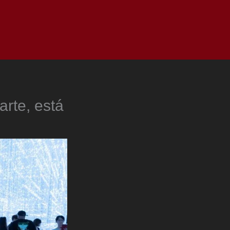
as
Top
Redes
Pauta
Privacy Policy
arte, está