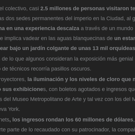
el colectivo, casi
2.5 millones de personas visitaron 
as dos sedes permanentes del imperio en la Ciudad, al 
na en una experiencia descalza
a través de un mundo 
ue implica vadear en las aguas blanquecinas de
un esta
atear bajo un jardín colgante de unas 13 mil orquídeas
 de lo que algunos consideran la exposición más genial
 de técnicos recorría pasillos oscuros.
royectores,
la iluminación y los niveles de cloro que
 sus exhibicione
s, con boletos agotados e ingresos q
 del Museo Metropolitano de Arte y tal vez con los del 
va York.
nets
, los ingresos rondan los 60 millones de dólares
e parte de lo recaudado con su patrocinador, la compa