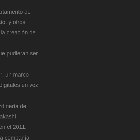
artamento de
io, y otros
la creación de
ue pudieran ser
o”, un marco
digitales en vez
rdinería de
Takashi
en el 2011.
 la compañía