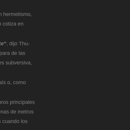
n hermetismo,
 cotiza en
te”
, dijo Thu-
para de las
es subversiva,
aís o, como
ros principales
cenas de metros
s cuando los