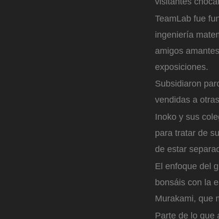
visitantes choca
TeamLab fue fun
ingeniería matem
amigos amantes d
exposiciones.
Subsidiaron par
vendidas a otra
Inoko y sus cole
para tratar de s
de estar separa
El enfoque del g
bonsáis con la 
Murakami, que m
Parte de lo que 