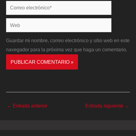
Correo
electrónico*
Web
Guardar mi nombre, correo electrónico y sitio web en este
navegador para la próxima vez que haga un comentario.
←
Entrada anterior
Entrada siguiente
→