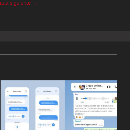
rada siguiente
→