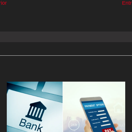
ior
Ent