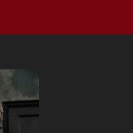
as
Top
Redes
Pauta
Privacy Policy