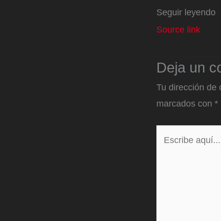
Seguir leyendo
Source link
Deja un c
Tu dirección de 
marcados con
*
Escribe
aquí...