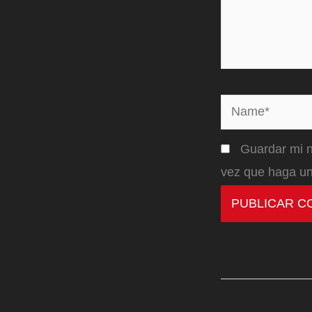
Name*
Guardar mi n
vez que haga un