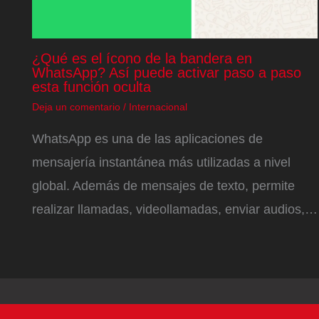
¿Qué es el ícono de la bandera en
WhatsApp? Así puede activar paso a paso
esta función oculta
Deja un comentario
/
Internacional
WhatsApp es una de las aplicaciones de
mensajería instantánea más utilizadas a nivel
global. Además de mensajes de texto, permite
realizar llamadas, videollamadas, enviar audios,…