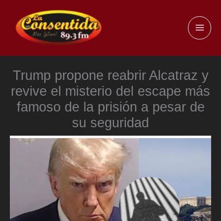
Ir
al
MAI
contenido
ME
Trump propone reabrir Alcatraz y
revive el misterio del escape más
famoso de la prisión a pesar de
su seguridad