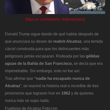
Deja un comentario
/
Internacional
Donald Trump sigue dando de qué hablar después de
que anunciara su deseo de
reabrir Alcatraz
, una temida
cárcel construida para que los delincuentes más
peligrosos jamás escaparan. Rodeada por las
gélidas
aguas de la Bahía de San Francisco,
se decía que era
impenetrable. Sin embargo, esto no fue así.
Tras afirmar que
“nadie ha escapado nunca de
Alcatraz
”, se reavivó la historia real e increíble de tres
prisioneros que lograron huir en
1962
y de quienes
nunca más se supo nada.
Fugitivos de Alcatraz
Foto:
cnn