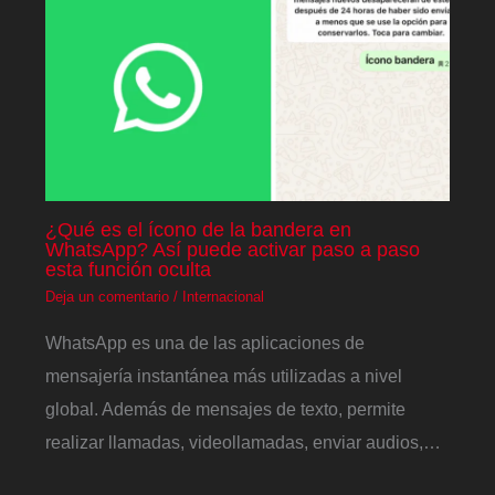
¿Qué es el ícono de la bandera en
WhatsApp? Así puede activar paso a paso
esta función oculta
Deja un comentario
/
Internacional
WhatsApp es una de las aplicaciones de
mensajería instantánea más utilizadas a nivel
global. Además de mensajes de texto, permite
realizar llamadas, videollamadas, enviar audios,…