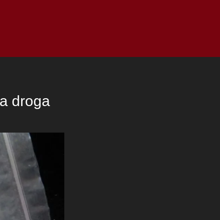
as
Top
Redes
Pauta
Privacy Policy
la droga