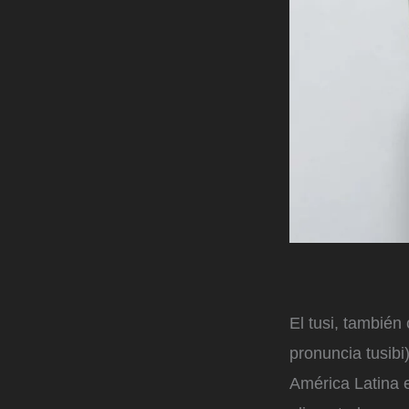
El tusi, tambié
pronuncia tusibi
América Latina e