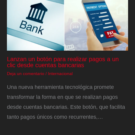
Lanzan un botón para realizar pagos a un
clic desde cuentas bancarias
Deja un comentario
/
Internacional
Una nueva herramienta tecnológica promete
transformar la forma en que se realizan pagos
desde cuentas bancarias. Este botón, que facilita
tanto pagos únicos como recurrentes,…