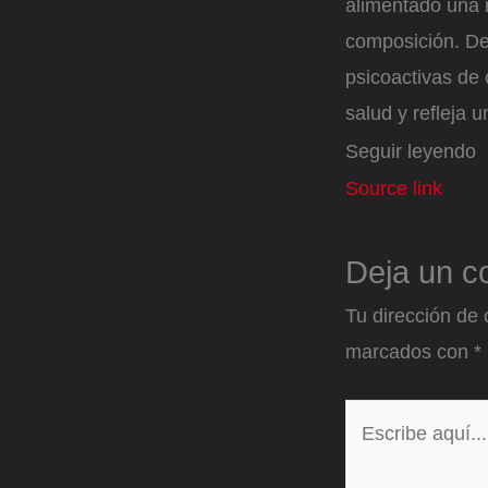
alimentado una n
composición. Det
psicoactivas de
salud y refleja 
Seguir leyendo
Source link
Deja un c
Tu dirección de 
marcados con
*
Escribe
aquí...