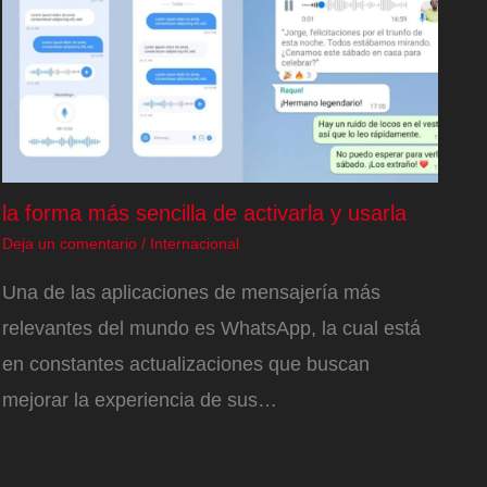
la forma más sencilla de activarla y usarla
Deja un comentario
/
Internacional
Una de las aplicaciones de mensajería más
relevantes del mundo es WhatsApp, la cual está
en constantes actualizaciones que buscan
mejorar la experiencia de sus…