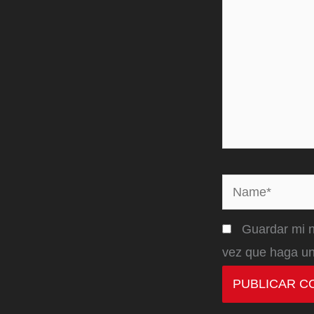
Name*
Guardar mi n
vez que haga un