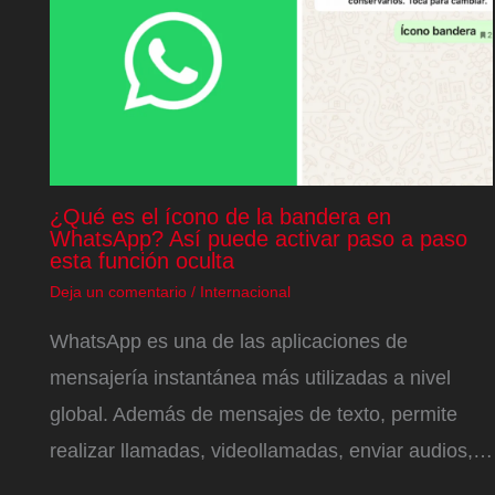
¿Qué es el ícono de la bandera en
WhatsApp? Así puede activar paso a paso
esta función oculta
Deja un comentario
/
Internacional
WhatsApp es una de las aplicaciones de
mensajería instantánea más utilizadas a nivel
global. Además de mensajes de texto, permite
realizar llamadas, videollamadas, enviar audios,…