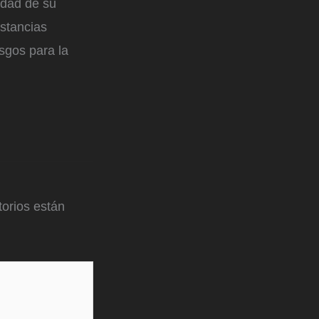
idad de su
ustancias
sgos para la
orios están