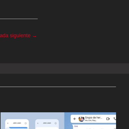
rada siguiente
→