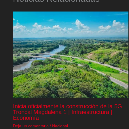
Inicia oficialmente la construcción de la 5G
Troncal Magdalena 1 | Infraestructura |
Economía
Deja un comentario
/
Nacional