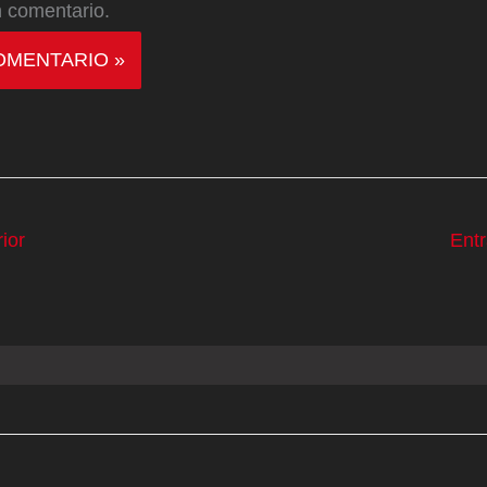
 comentario.
ior
Ent