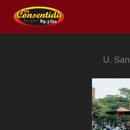
Ir
al
contenido
U. San