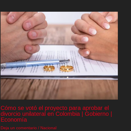
Cómo se votó el proyecto para aprobar el
divorcio unilateral en Colombia | Gobierno |
Economía
Deja un comentario
/
Nacional