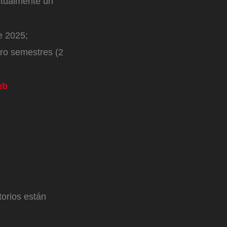
ctualmente un
e 2025;
tro semestres (2
eb
orios están