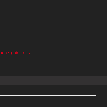
rada siguiente
→