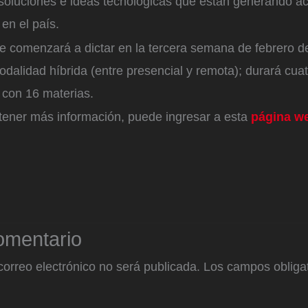
e soluciones e ideas tecnológicas que están generando a
 en el país.
e comenzará a dictar en la tercera semana de febrero d
alidad híbrida (entre presencial y remota); durará cua
á con 16 materias.
btener más información, puede ingresar a esta
página w
omentario
correo electrónico no será publicada.
Los campos obligat