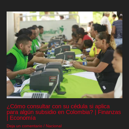
¿Cómo consultar con su cédula si aplica
para algún subsidio en Colombia? | Finanzas
| Economía
Deja un comentario
/
Nacional