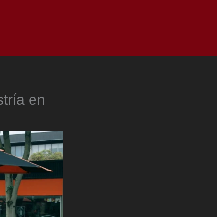
as
Top
Redes
Pauta
Privacy Policy
tría en