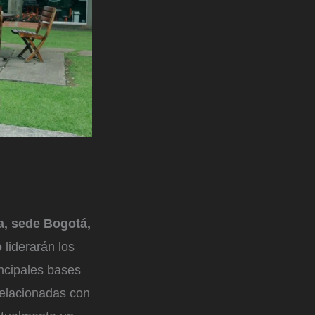
, sede Bogotá,
o
liderarán los
incipales bases
relacionadas con