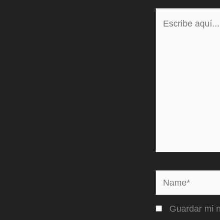
Escribe
aquí...
Name*
Guardar mi n