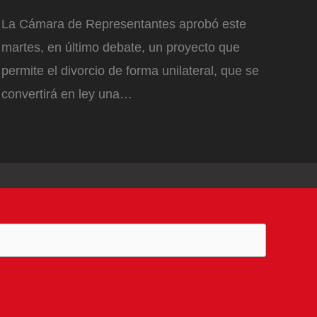
La Cámara de Representantes aprobó este
martes, en último debate, un proyecto que
permite el divorcio de forma unilateral, que se
convertirá en ley una…