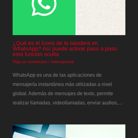
¿Qué es el ícono de la bandera en
WhatsApp? Así puede activar paso a paso
esta función oculta
Deja un comentario
/
Internacional
WhatsApp es una de las aplicaciones de
mensajería instantánea más utilizadas a nivel
global. Además de mensajes de texto, permite
realizar llamadas, videollamadas, enviar audios,…