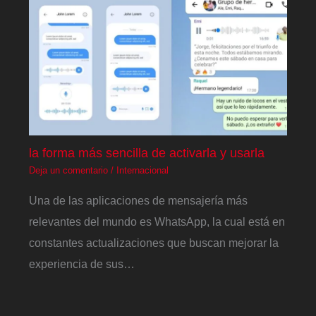
la forma más sencilla de activarla y usarla
Deja un comentario
/
Internacional
Una de las aplicaciones de mensajería más
relevantes del mundo es WhatsApp, la cual está en
constantes actualizaciones que buscan mejorar la
experiencia de sus…