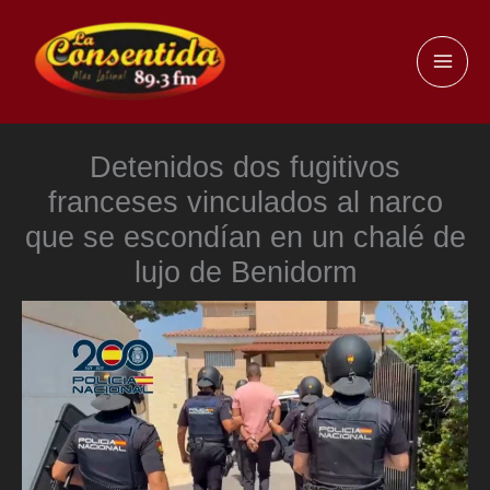
Ir
al
MAI
contenido
ME
Detenidos dos fugitivos
franceses vinculados al narco
que se escondían en un chalé de
lujo de Benidorm