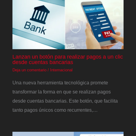
Lanzan un botón para realizar pagos a un clic
desde cuentas bancarias
Deja un comentario
/
Internacional
Una nueva herramienta tecnológica promete
transformar la forma en que se realizan pagos
desde cuentas bancarias. Este botón, que facilita
tanto pagos únicos como recurrentes,…