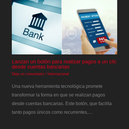
Lanzan un botón para realizar pagos a un clic
desde cuentas bancarias
Deja un comentario
/
Internacional
Una nueva herramienta tecnológica promete
transformar la forma en que se realizan pagos
desde cuentas bancarias. Este botón, que facilita
tanto pagos únicos como recurrentes,…