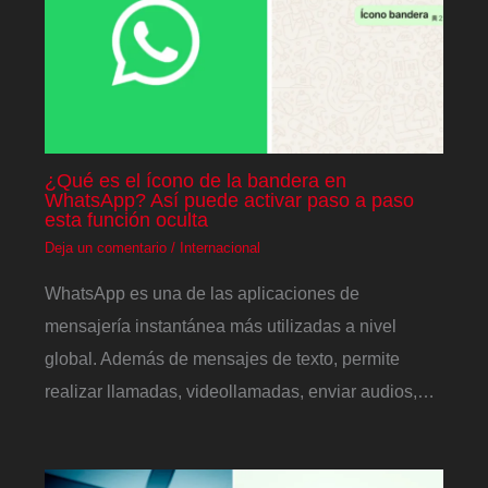
¿Qué es el ícono de la bandera en
WhatsApp? Así puede activar paso a paso
esta función oculta
Deja un comentario
/
Internacional
WhatsApp es una de las aplicaciones de
mensajería instantánea más utilizadas a nivel
global. Además de mensajes de texto, permite
realizar llamadas, videollamadas, enviar audios,…