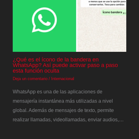
¿Qué es el ícono de la bandera en
WhatsApp? Así puede activar paso a paso
esta función oculta
Deja un comentario
/
Internacional
WhatsApp es una de las aplicaciones de
mensajería instantánea más utilizadas a nivel
global. Además de mensajes de texto, permite
realizar llamadas, videollamadas, enviar audios,…