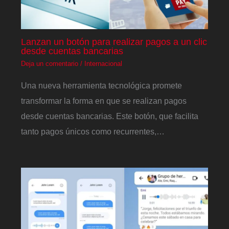
Lanzan un botón para realizar pagos a un clic
desde cuentas bancarias
Deja un comentario
/
Internacional
Una nueva herramienta tecnológica promete
transformar la forma en que se realizan pagos
desde cuentas bancarias. Este botón, que facilita
tanto pagos únicos como recurrentes,…