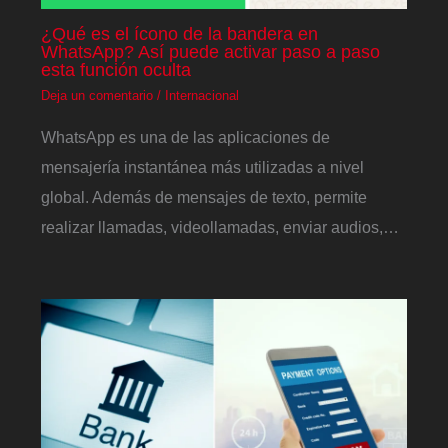
¿Qué es el ícono de la bandera en
WhatsApp? Así puede activar paso a paso
esta función oculta
Deja un comentario
/
Internacional
WhatsApp es una de las aplicaciones de
mensajería instantánea más utilizadas a nivel
global. Además de mensajes de texto, permite
realizar llamadas, videollamadas, enviar audios,…