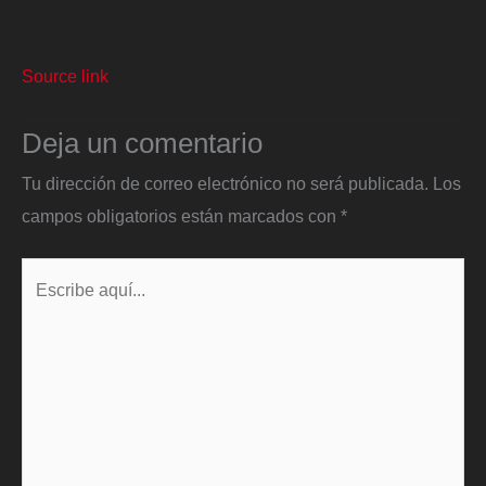
Source link
Deja un comentario
Tu dirección de correo electrónico no será publicada.
Los
campos obligatorios están marcados con
*
Escribe
aquí...