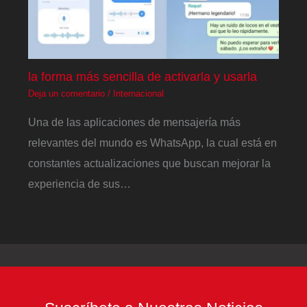
la forma más sencilla de activarla y usarla
Deja un comentario
/
Internacional
Una de las aplicaciones de mensajería más
relevantes del mundo es WhatsApp, la cual está en
constantes actualizaciones que buscan mejorar la
experiencia de sus…