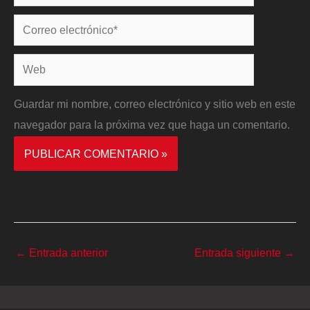
Correo
electrónico*
Web
Guardar mi nombre, correo electrónico y sitio web en este
navegador para la próxima vez que haga un comentario.
←
Entrada anterior
Entrada siguiente
→