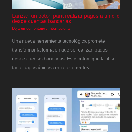
Lanzan un botón para realizar pagos a un clic
desde cuentas bancarias
Deja un comentario
/
Internacional
Una nueva herramienta tecnológica promete
transformar la forma en que se realizan pagos
desde cuentas bancarias. Este botón, que facilita
tanto pagos únicos como recurrentes,…