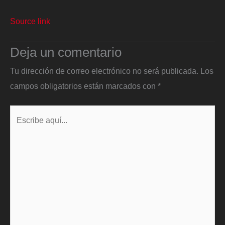
Source link
Deja un comentario
Tu dirección de correo electrónico no será publicada.
Los
campos obligatorios están marcados con
*
Escribe
aquí...