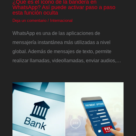
¿Qué es el ícono de la bandera en
WhatsApp? Así puede activar paso a paso
esta función oculta
Deja un comentario
/
Internacional
WhatsApp es una de las aplicaciones de
mensajería instantánea más utilizadas a nivel
global. Además de mensajes de texto, permite
realizar llamadas, videollamadas, enviar audios,…